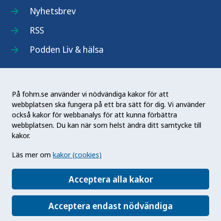
Nyhetsbrev
RSS
Podden Liv & hälsa
På fohm.se använder vi nödvändiga kakor för att
webbplatsen ska fungera på ett bra sätt för dig. Vi använder
Folkhälsomyndigheten (Fohm) är en nationell
också kakor för webbanalys för att kunna förbättra
kunskapsmyndighet som arbetar för en bättre
webbplatsen. Du kan när som helst ändra ditt samtycke till
folkhälsa. Det gör myndigheten genom att
kakor.
utveckla och stödja samhällets arbete med att
Läs mer om
kakor (cookies)
främja hälsa, förebygga ohälsa och skydda mot
hälsohot. Vår vision är en folkhälsa som stärker
Acceptera alla kakor
samhällets utveckling.
Acceptera endast nödvändiga