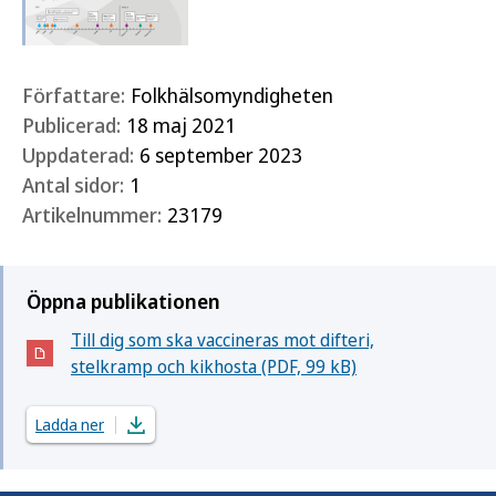
Författare:
Folkhälsomyndigheten
Publicerad:
18 maj 2021
Uppdaterad:
6 september 2023
Antal sidor:
1
Artikelnummer:
23179
Öppna publikationen
Till dig som ska vaccineras mot difteri,
(Öppnas i nytt fönster)
stelkramp och kikhosta (PDF, 99 kB)
Ladda ner