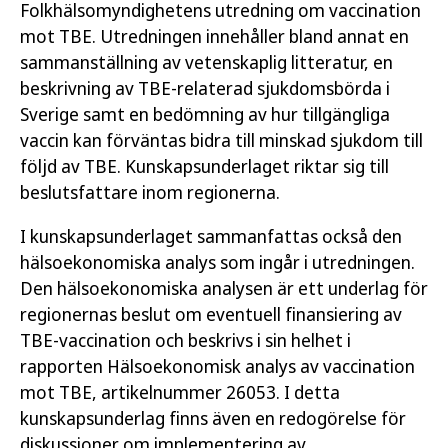
Folkhälsomyndighetens utredning om vaccination
Hälsoekonomisk analys av vaccination mot
mot TBE. Utredningen innehåller bland annat en
TBE
sammanställning av vetenskaplig litteratur, en
beskrivning av TBE-relaterad sjukdomsbörda i
Rekommendationer om vaccination mot TBE
Sverige samt en bedömning av hur tillgängliga
vaccin kan förväntas bidra till minskad sjukdom till
följd av TBE. Kunskapsunderlaget riktar sig till
beslutsfattare inom regionerna.
Författare:
Folkhälsomyndigheten
Publicerad:
19 maj 2026
I kunskapsunderlaget sammanfattas också den
Uppdaterad:
22 juni 2026
hälsoekonomiska analys som ingår i utredningen.
Den hälsoekonomiska analysen är ett underlag för
Artikelnummer:
26153
regionernas beslut om eventuell finansiering av
TBE-vaccination och beskrivs i sin helhet i
rapporten Hälsoekonomisk analys av vaccination
Öppna publikationen
mot TBE, artikelnummer 26053. I detta
kunskapsunderlag finns även en redogörelse för
Läs publikation
diskussioner om implementering av