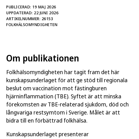
kartläggning av sjukdomsbördan i Sverige, samt
PUBLICERAD: 19 MAJ 2026
en bedömning av vacciners effekt för att minska
UPPDATERAD: 22 JUNI 2026
TBE-relaterad sjukdom, död och långvariga
ARTIKELNUMMER: 26153
restsymtom. Syftet är att stödja regionala
FOLKHÄLSOMYNDIGHETEN
beslutsfattare och minska förekomsten av TBE-
sjukdom, långvarig restsymtom och död.
I utredningen ingår även en hälsoekonomisk
Om publikationen
analys som underlag för regionernas planering
kring implementering av TBE-vaccination.
Folkhälsomyndigheten har tagit fram det här
Dessutom inkluderas Folkhälsomyndighetens
kunskapsunderlaget för att ge stöd till regionala
rekommendationer om TBE vaccination, som
beslut om vaccination mot fästingburen
beskriver för vilka grupper och områden som
hjärninflammation (TBE). Syftet är att minska
vaccination mot TBE rekommenderas.
förekomsten av TBE-relaterad sjukdom, död och
långvariga restsymtom i Sverige. Målet är att
Relaterad läsning
bidra till en förbättrad folkhälsa.
Vaccination mot TBE
Kunskapsunderlaget presenterar