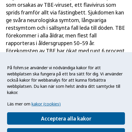
som orsakas av TBE-viruset, ett flavivirus som
sprids framför allt via fästingbett. Sjukdomen kan
ge svåra neurologiska symtom, långvariga
restsymtom och i sällsynta fall leda till döden. TBE
förekommer i alla åldrar, men flest fall
rapporteras i åldersgruppen 50–59 år.
Förekomsten av TBE har ökat med runt 6 procent
årligen i Sverige under den senaste tioårsperioden.
Ett allt varmare klimat leder till en längre
På fohm.se använder vi nödvändiga kakor för att
fästingsäsong och fler fästingar, vilket bidrar till
webbplatsen ska fungera på ett bra sätt för dig. Vi använder
också kakor för webbanalys för att kunna förbättra
spridning till nya områden, även norrut.
webbplatsen. Du kan när som helst ändra ditt samtycke till
kakor.
I Sverige finns två godkända vacciner: FSME-
Immun och Encepur. Båda vaccinen är säkra och
Läs mer om
kakor (cookies)
ger god skyddseffekt. Vaccinen har funnits på den
svenska marknaden i cirka 30 år, och personer som
Acceptera alla kakor
har vaccinerat sig har med vissa undantag stått