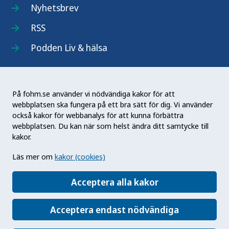
Nyhetsbrev
RSS
Podden Liv & hälsa
På fohm.se använder vi nödvändiga kakor för att
webbplatsen ska fungera på ett bra sätt för dig. Vi använder
Folkhälsomyndigheten (Fohm) är en nationell
också kakor för webbanalys för att kunna förbättra
kunskapsmyndighet som arbetar för en bättre
webbplatsen. Du kan när som helst ändra ditt samtycke till
folkhälsa. Det gör myndigheten genom att
kakor.
utveckla och stödja samhällets arbete med att
Läs mer om
kakor (cookies)
främja hälsa, förebygga ohälsa och skydda mot
hälsohot. Vår vision är en folkhälsa som stärker
Acceptera alla kakor
samhällets utveckling.
Acceptera endast nödvändiga