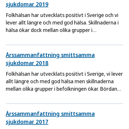
mellan människor samt ett minskat resande.
sjukdomar 2019
Folkhälsan har utvecklats positivt i Sverige och vi
lever allt längre och med god hälsa. Skillnaderna i
hälsa ökar dock mellan olika grupper i
befolkningen och trots att de smittsamma
sjukdomarna generellt minskat över tid finns
grupper som drabbas i högre utsträckning än
Årssammanfattning smittsamma
andra.
sjukdomar 2018
Folkhälsan har utvecklats positivt i Sverige, vi lever
allt längre och med god hälsa men skillnaderna
mellan olika grupper i befolkningen ökar. Bördan
av allvarliga smittsamma sjukdomarna fortsätter
att minska men även där finns grupper som
drabbas mer.
Årssammanfattning smittsamma
sjukdomar 2017