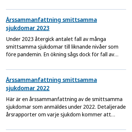
Årssammanfattning smittsamma
sjukdomar 2023
Under 2023 återgick antalet fall av många
smittsamma sjukdomar till liknande nivåer som
före pandemin. En ökning sågs dock för fall av
invasiv sjukdom med grupp A-streptokocker,
gonorré och TBE.
Årssammanfattning smittsamma
sjukdomar 2022
Här är en årssammanfattning av de smittsamma
sjukdomar som anmäldes under 2022. Detaljerade
årsrapporter om varje sjukdom kommer att
publiceras löpande på Folkhälsomyndighetens
webbplats under våren 2023.