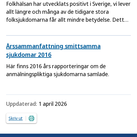
Folkhälsan har utvecklats positivt i Sverige, vi lever
allt längre och många av de tidigare stora
folksjukdomarna får allt mindre betydelse. Detta
gäller också de smittsamma sjukdomarna där de
allra flesta allvarligare sjukdomarna nu är mycket
sällsynta.
Årssammanfattning smittsamma
sjukdomar 2016
Här finns 2016 års rapporteringar om de
anmälningspliktiga sjukdomarna samlade.
Uppdaterad:
1 april 2026
Skriv ut