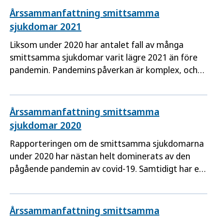
Årssammanfattning smittsamma
sjukdomar 2021
Liksom under 2020 har antalet fall av många
smittsamma sjukdomar varit lägre 2021 än före
pandemin. Pandemins påverkan är komplex, och
olika smittskyddsåtgärder, ett minskat resande
och färre vårdbesök har bidragit till färre fall av
vissa smittsamma sjukdomar.
Årssammanfattning smittsamma
sjukdomar 2020
Rapporteringen om de smittsamma sjukdomarna
under 2020 har nästan helt dominerats av den
pågående pandemin av covid-19. Samtidigt har ett
flertal andra smittsamma sjukdomar minskat
kraftigt under året. Orsaken är bland annat de
restriktioner som inneburit färre nära kontakter
Årssammanfattning smittsamma