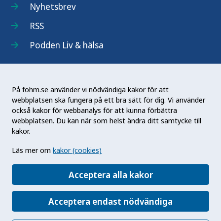
Nyhetsbrev
RSS
Podden Liv & hälsa
På fohm.se använder vi nödvändiga kakor för att
webbplatsen ska fungera på ett bra sätt för dig. Vi använder
Folkhälsomyndigheten (Fohm) är en nationell
också kakor för webbanalys för att kunna förbättra
kunskapsmyndighet som arbetar för en bättre
webbplatsen. Du kan när som helst ändra ditt samtycke till
folkhälsa. Det gör myndigheten genom att
kakor.
utveckla och stödja samhällets arbete med att
Läs mer om
kakor (cookies)
främja hälsa, förebygga ohälsa och skydda mot
hälsohot. Vår vision är en folkhälsa som stärker
Acceptera alla kakor
samhällets utveckling.
Acceptera endast nödvändiga