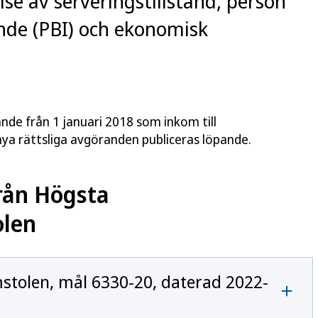
lse av serveringstillstånd, person
nde (PBI) och ekonomisk
ande från 1 januari 2018 som inkom till
ya rättsliga avgöranden publiceras löpande.
rån Högsta
olen
stolen, mål 6330-20, daterad 2022-