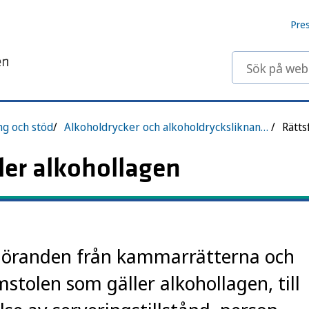
Pre
Sök på webbp
ng och stöd
Alkoholdrycker och alkoholdrycksliknande preparat – tillsynsvägledning för försäljning
ler alkohollagen
vgöranden från kammarrätterna och
tolen som gäller alkohollagen, till