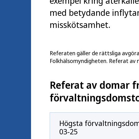
exempel kring återkalle
med betydande inflyta
misskötsamhet.
Referaten gäller de rättsliga avgör
Folkhälsomyndigheten. Referat av n
Referat av domar f
förvaltningsdomst
Högsta förvaltningsdom
03-25