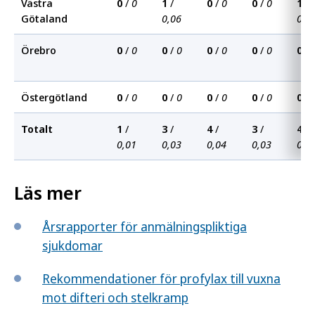
Västra
0
/
0
1
/
0
/
0
0
/
0
1
/
Götaland
0,06
0,0
Örebro
0
/
0
0
/
0
0
/
0
0
/
0
0
/
Östergötland
0
/
0
0
/
0
0
/
0
0
/
0
0
/
Totalt
1
/
3
/
4
/
3
/
4
/
0,01
0,03
0,04
0,03
0,0
Läs mer
Årsrapporter för anmälningspliktiga
sjukdomar
Rekommendationer för profylax till vuxna
mot difteri och stelkramp