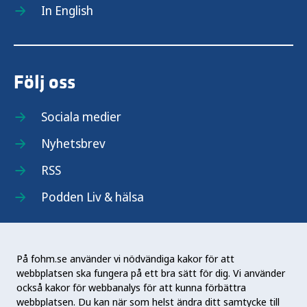
In English
Följ oss
Sociala medier
Nyhetsbrev
RSS
Podden Liv & hälsa
På fohm.se använder vi nödvändiga kakor för att
webbplatsen ska fungera på ett bra sätt för dig. Vi använder
Folkhälsomyndigheten (Fohm) är en nationell
också kakor för webbanalys för att kunna förbättra
kunskapsmyndighet som arbetar för en bättre
webbplatsen. Du kan när som helst ändra ditt samtycke till