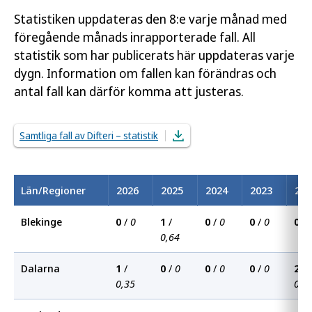
Statistiken uppdateras den 8:e varje månad med
föregående månads inrapporterade fall. All
statistik som har publicerats här uppdateras varje
dygn. Information om fallen kan förändras och
antal fall kan därför komma att justeras.
Samtliga fall av Difteri – statistik
Län/Regioner
2026
2025
2024
2023
202
Blekinge
0
/
0
1
/
0
/
0
0
/
0
0
/
0,64
Dalarna
1
/
0
/
0
0
/
0
0
/
0
2
/
0,35
0,6