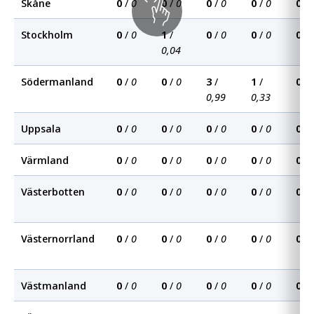
Skåne
0
/
0
0
/
0
0
/
0
0
/
0
0
/
Stockholm
0
/
0
1
/
0
/
0
0
/
0
0
/
0,04
Södermanland
0
/
0
0
/
0
3
/
1
/
0
/
0,99
0,33
Uppsala
0
/
0
0
/
0
0
/
0
0
/
0
0
/
Värmland
0
/
0
0
/
0
0
/
0
0
/
0
0
/
Västerbotten
0
/
0
0
/
0
0
/
0
0
/
0
0
/
Västernorrland
0
/
0
0
/
0
0
/
0
0
/
0
0
/
Västmanland
0
/
0
0
/
0
0
/
0
0
/
0
0
/