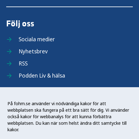
Följ oss
Sociala medier
Nyhetsbrev
RSS
Podden Liv & hälsa
På fohm.se använder vi nödvändiga kakor för att
webbplatsen ska fungera på ett bra sätt för dig. Vi använder
Folkhälsomyndigheten (Fohm) är en nationell
också kakor för webbanalys för att kunna förbättra
kunskapsmyndighet som arbetar för en bättre
webbplatsen. Du kan när som helst ändra ditt samtycke till
folkhälsa. Det gör myndigheten genom att
kakor.
utveckla och stödja samhällets arbete med att