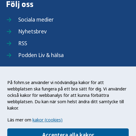
Följ oss
Sociala medier
Nyhetsbrev
RSS
Podden Liv & hälsa
På fohm.se använder vi nödvändiga kakor för att
webbplatsen ska fungera på ett bra sätt för dig. Vi använder
Folkhälsomyndigheten (Fohm) är en nationell
också kakor för webbanalys för att kunna förbättra
kunskapsmyndighet som arbetar för en bättre
webbplatsen. Du kan när som helst ändra ditt samtycke till
folkhälsa. Det gör myndigheten genom att
kakor.
utveckla och stödja samhällets arbete med att
Läs mer om
kakor (cookies)
främja hälsa, förebygga ohälsa och skydda mot
hälsohot. Vår vision är en folkhälsa som stärker
Acceptera alla kakor