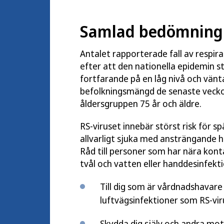
Samlad bedömning a
Antalet rapporterade fall av respira
efter att den nationella epidemin s
fortfarande på en låg nivå och vänta
befolkningsmängd de senaste veckor
åldersgruppen 75 år och äldre.
RS-viruset innebär störst risk för sp
allvarligt sjuka med ansträngande 
Råd till personer som har nära kon
tvål och vatten eller handdesinfekt
Till dig som är vårdnadshavare 
luftvägsinfektioner som RS-vir
Skydda dig själv och andra mot