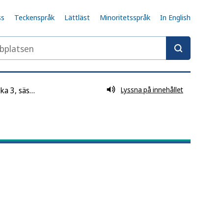
ss
Teckenspråk
Lättläst
Minoritetsspråk
In English
latsen
RS-rapport vecka 3, säsong 2024/2025
Lyssna på innehållet