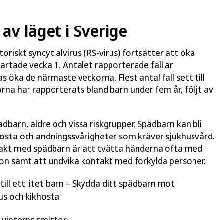
v läget i Sverige
toriskt syncytialvirus (RS-virus) fortsätter att öka
tartade vecka 1. Antalet rapporterade fall är
s öka de närmaste veckorna. Flest antal fall sett till
na har rapporterats bland barn under fem år, följt av
ädbarn, äldre och vissa riskgrupper. Spädbarn kan bli
hosta och andningssvårigheter som kräver sjukhusvård.
takt med spädbarn är att tvätta händerna ofta med
ion samt att undvika kontakt med förkylda personer.
till ett litet barn – Skydda ditt spädbarn mot
us och kikhosta
 vinterns smittor