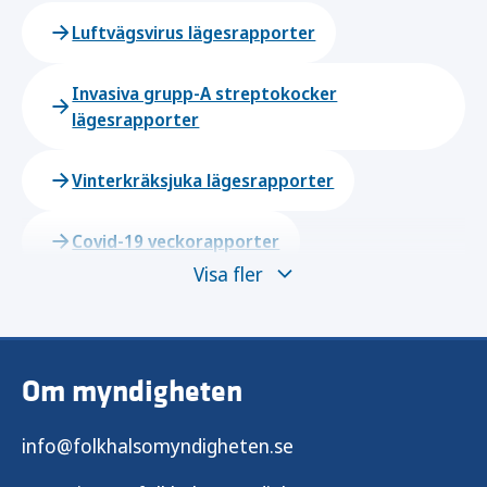
Luftvägsvirus lägesrapporter
Invasiva grupp-A streptokocker
lägesrapporter
Vinterkräksjuka lägesrapporter
Covid-19 veckorapporter
Visa fler
Influensa veckorapporter
Säsongsrapporter för RS-virus
Om myndigheten
Arkiv 2024/2025
info@folkhalsomyndigheten.se