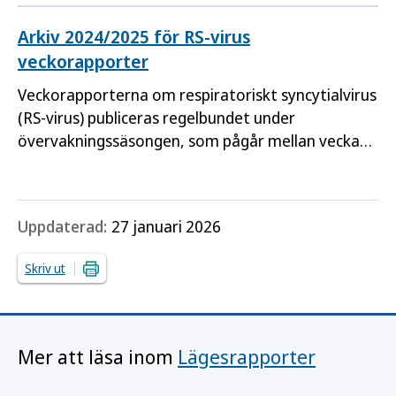
under perioden oktober–maj (vecka 40–20).
Arkiv 2024/2025 för RS-virus
veckorapporter
Veckorapporterna om respiratoriskt syncytialvirus
(RS-virus) publiceras regelbundet under
övervakningssäsongen, som pågår mellan vecka
40 på hösten och vecka 20 på sommaren.
Uppdaterad:
27 januari 2026
Skriv ut
Mer att läsa inom
Lägesrapporter