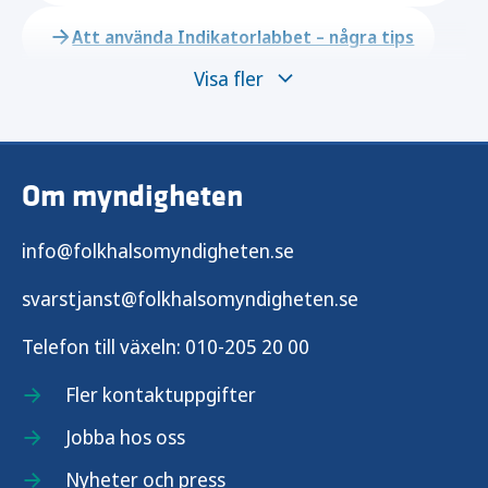
Att använda Indikatorlabbet – några tips
Visa fler
Om myndigheten
info@folkhalsomyndigheten.se
svarstjanst@folkhalsomyndigheten.se
Telefon till växeln:
010-205 20 00
Fler kontaktuppgifter
Jobba hos oss
Nyheter och press