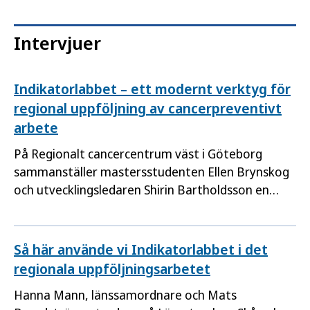
Intervjuer
Indikatorlabbet – ett modernt verktyg för
regional uppföljning av cancerpreventivt
arbete
På Regionalt cancercentrum väst i Göteborg
sammanställer mastersstudenten Ellen Brynskog
och utvecklingsledaren Shirin Bartholdsson en
rapport om cancerprevention bland regioner och
kommuner i Västra sjukvårdsregionen. Här
berättar Ellen mer om hur de använder
Så här använde vi Indikatorlabbet i det
Indikatorlabbet i framtagandet av rapporten.
regionala uppföljningsarbetet
Hanna Mann, länssamordnare och Mats