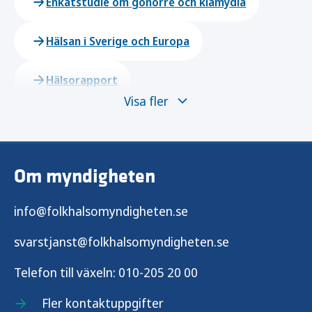
Enkätstudie om gonorré och klamydia
Hälsan i Sverige och Europa
Hälsorapport
Visa fler
Länsrapportens undersökning
Miljöhälsoenkäten
SRHR2024
Om myndigheten
Om vår alkoholdrycksstatistik
info@folkhalsomyndigheten.se
Frågeformulär och följebrev
svarstjanst@folkhalsomyndigheten.se
Telefon till växeln:
010-205 20 00
Dokumentation
Frågor och svar
Fler kontaktuppgifter