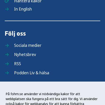
Hantera kakor
In English
Följ oss
Sociala medier
Nyhetsbrev
RSS
Podden Liv & hälsa
På fohm.se använder vi nödvändiga kakor för att
webbplatsen ska fungera på ett bra sätt för dig. Vi använder
Folkhälsomyndigheten (Fohm) är en nationell
också kakor för webbanalys för att kunna förbättra