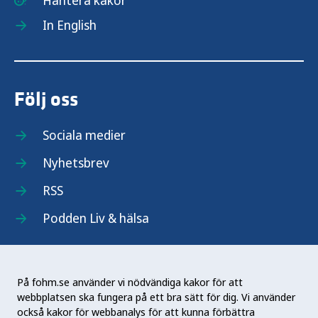
Hantera kakor
In English
Följ oss
Sociala medier
Nyhetsbrev
RSS
Podden Liv & hälsa
På fohm.se använder vi nödvändiga kakor för att
webbplatsen ska fungera på ett bra sätt för dig. Vi använder
Folkhälsomyndigheten (Fohm) är en nationell
också kakor för webbanalys för att kunna förbättra