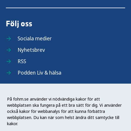
Följ oss
Sociala medier
Nyhetsbrev
RSS
Podden Liv & hälsa
På fohm.se använder vi nödvändiga kakor för att
webbplatsen ska fungera på ett bra sätt för dig. Vi använder
Folkhälsomyndigheten (Fohm) är en nationell
också kakor för webbanalys för att kunna förbättra
kunskapsmyndighet som arbetar för en bättre
webbplatsen. Du kan när som helst ändra ditt samtycke till
folkhälsa. Det gör myndigheten genom att
kakor.