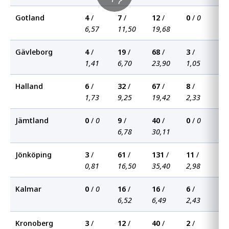
Gotland
4
/
7
/
12
/
0
/
0
0
6,57
11,50
19,68
Gävleborg
4
/
19
/
68
/
3
/
0
1,41
6,70
23,90
1,05
Halland
6
/
32
/
67
/
8
/
0
1,73
9,25
19,42
2,33
Jämtland
0
/
0
9
/
40
/
0
/
0
0
6,78
30,11
Jönköping
3
/
61
/
131
/
11
/
4
/
0,81
16,50
35,40
2,98
1,
Kalmar
0
/
0
16
/
16
/
6
/
0
6,52
6,49
2,43
Kronoberg
3
/
12
/
40
/
2
/
0