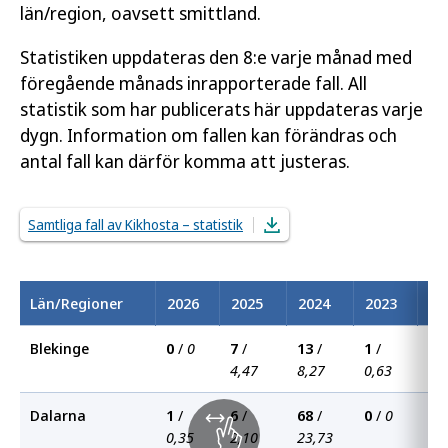
län/region, oavsett smittland.
Statistiken uppdateras den 8:e varje månad med
föregående månads inrapporterade fall. All
statistik som har publicerats här uppdateras varje
dygn. Information om fallen kan förändras och
antal fall kan därför komma att justeras.
Samtliga fall av Kikhosta – statistik
Län/Regioner
2026
2025
2024
2023
20
Blekinge
0
/
0
7
/
13
/
1
/
0
4,47
8,27
0,63
Dalarna
1
/
6
/
68
/
0
/
0
0
0,35
2,10
23,73