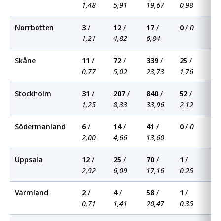
1,48
5,91
19,67
0,98
Norrbotten
3
/
12
/
17
/
0
/
0
0
1,21
4,82
6,84
Skåne
11
/
72
/
339
/
25
/
2
/
0,77
5,02
23,73
1,76
0,
Stockholm
31
/
207
/
840
/
52
/
5
/
1,25
8,33
33,96
2,12
0,
Södermanland
6
/
14
/
41
/
0
/
0
0
2,00
4,66
13,60
Uppsala
12
/
25
/
70
/
1
/
0
2,92
6,09
17,16
0,25
Värmland
2
/
4
/
58
/
1
/
0
0,71
1,41
20,47
0,35