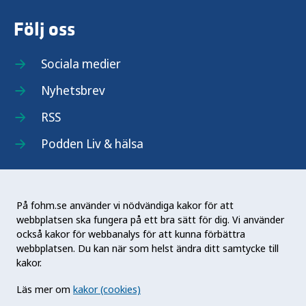
Följ oss
Sociala medier
Nyhetsbrev
RSS
Podden Liv & hälsa
På fohm.se använder vi nödvändiga kakor för att
webbplatsen ska fungera på ett bra sätt för dig. Vi använder
Folkhälsomyndigheten (Fohm) är en nationell
också kakor för webbanalys för att kunna förbättra
kunskapsmyndighet som arbetar för en bättre
webbplatsen. Du kan när som helst ändra ditt samtycke till
folkhälsa. Det gör myndigheten genom att
kakor.
utveckla och stödja samhällets arbete med att
Läs mer om
kakor (cookies)
främja hälsa, förebygga ohälsa och skydda mot