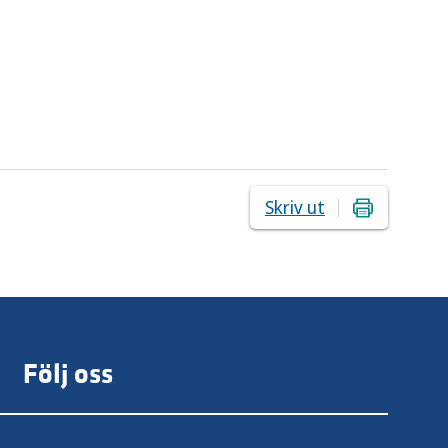
Skriv ut
Följ oss