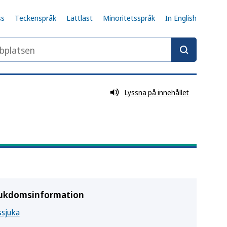
ss
Teckenspråk
Lättläst
Minoritetsspråk
In English
latsen
Lyssna på innehållet
ukdomsinformation
ssjuka