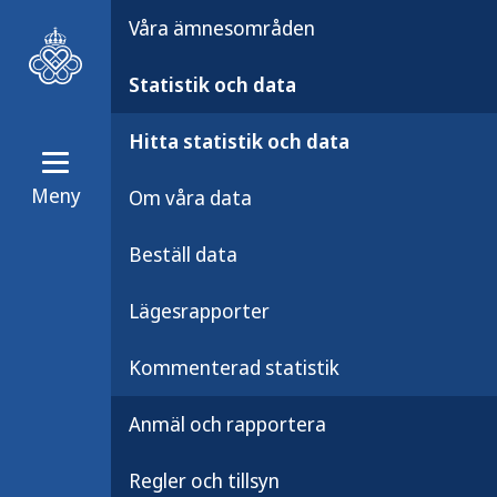
Våra ämnesområden
Statistik och data
Hitta statistik och data
Meny
Om våra data
Statistik och data
Hitta statistik o
Beställ data
Påssjuka – statis
Lägesrapporter
Kommenterad statistik
Hitta statistik över an
Anmäl och rapportera
(parotit). Här kan du 
Regler och tillsyn