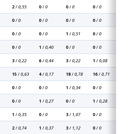
2
/
0,55
0
/
0
0
/
0
0
/
0
0
/
0
0
/
0
0
/
0
0
/
0
0
/
0
0
/
0
1
/
0,51
0
/
0
0
/
0
1
/
0,40
0
/
0
0
/
0
3
/
0,22
6
/
0,44
3
/
0,22
1
/
0,08
15
/
0,63
4
/
0,17
18
/
0,78
16
/
0,71
0
/
0
0
/
0
1
/
0,34
0
/
0
0
/
0
1
/
0,27
0
/
0
1
/
0,28
1
/
0,35
0
/
0
3
/
1,07
0
/
0
2
/
0,74
1
/
0,37
3
/
1,12
0
/
0