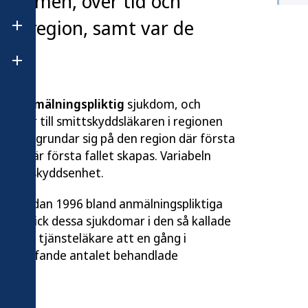
ukdomen, över tid och
och region, samt var de
Öppna undermeny för Publikationer
Öppna undermeny för Om Folkhälsomyndigheten
n en
anmälningspliktig
sjukdom, och
torier till smittskyddsläkaren i regionen
stiken grundar sig på den region där första
ch där första fallet skapas. Variabeln
 smittskyddsenhet.
ngår sedan 1996 bland anmälningspliktiga
9 ingick dessa sjukdomar i den så kallade
t för tjänsteläkare att en gång i
beträffande antalet behandlade