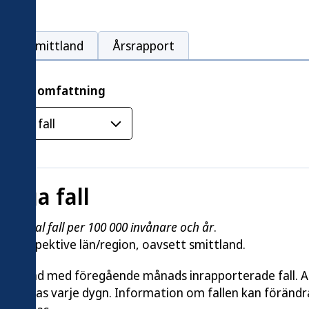
Smittland
Årsrapport
rera på omfattning
tliga fall
 år
/
Antal fall per 100 000 invånare och år
.
nom respektive län/region, oavsett smittland.
je månad med föregående månads inrapporterade fall. Al
ppdateras varje dygn. Information om fallen kan förändr