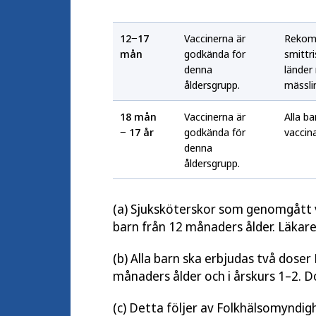
12−17
Vaccinerna är
Rekom
mån
godkända för
smittris
denna
länder
åldersgrupp.
mässli
18 mån
Vaccinerna är
Alla b
− 17 år
godkända för
vaccina
denna
åldersgrupp.
(a) Sjuksköterskor som genomgått vi
barn från 12 månaders ålder. Läkar
(b) Alla barn ska erbjudas två dose
månaders ålder och i årskurs 1–2. 
(c) Detta följer av Folkhälsomyndig