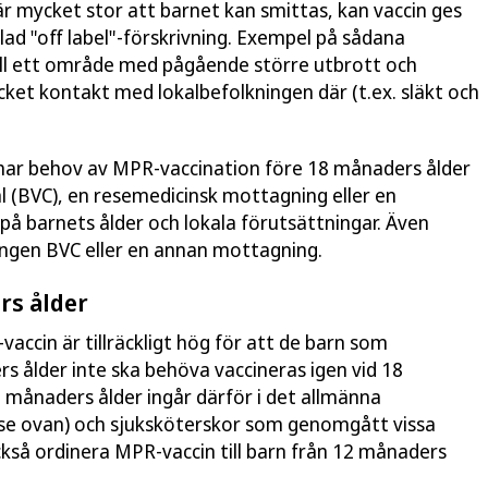
n är mycket stor att barnet kan smittas, kan vaccin ges
ad "off label"-förskrivning. Exempel på sådana
till ett område med pågående större utbrott och
ket kontakt med lokalbefolkningen där (t.ex. släkt och
har behov av MPR-vaccination före 18 månaders ålder
l (BVC), en resemedicinsk mottagning eller en
å barnets ålder och lokala förutsättningar. Även
ingen BVC eller en annan mottagning.
rs ålder
accin är tillräckligt hög för att de barn som
rs ålder inte ska behöva vaccineras igen vid 18
 månaders ålder ingår därför i det allmänna
se ovan) och sjuksköterskor som genomgått vissa
ckså ordinera MPR-vaccin till barn från 12 månaders