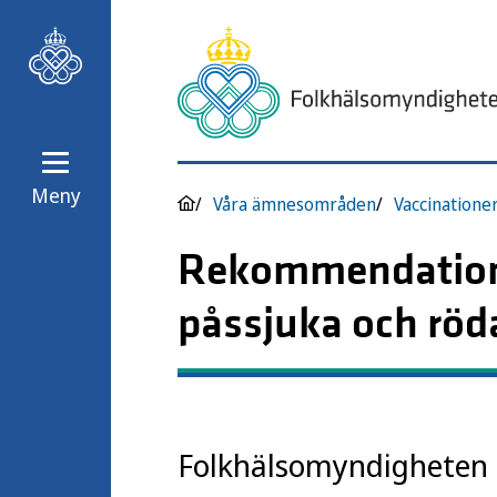
Meny
Våra ämnesområden
Vaccinatione
Rekommendatione
påssjuka och rö
Folkhälsomyndigheten 