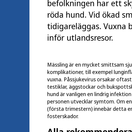
befolkningen har ett s
röda hund. Vid ökad sm
tidigareläggas. Vuxna b
inför utlandsresor.
Mässling är en mycket smittsam sj
komplikationer, till exempel lungi
vuxna. Påssjukevirus orsakar oftas
testiklar, äggstockar och bukspott
hund är vanligen en lindrig infektio
personen utvecklar symtom. Om en k
(första trimestern) innebär detta en 
fosterskador.
Alla rekommendera