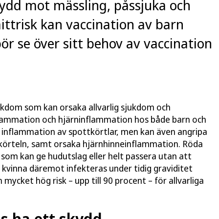
kydd mot mässling, påssjuka och
ittrisk kan vaccination av barn
ör se över sitt behov av vaccination
ukdom som kan orsaka allvarlig sjukdom och
nflammation och hjärninflammation hos både barn och
t inflammation av spottkörtlar, men kan även angripa
skörteln, samt orsaka hjärnhinneinflammation. Röda
n som kan ge hudutslag eller helt passera utan att
vinna däremot infekteras under tidig graviditet
mycket hög risk – upp till 90 procent – för allvarliga
s ha ett skydd