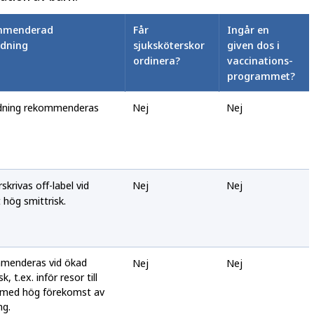
mmenderad
Får
Ingår en
dning
sjuksköterskor
given dos i
ordinera?
vaccinations-
programmet?
dning rekommenderas
Nej
Nej
skrivas off-label vid
Nej
Nej
t hög smittrisk.
menderas vid ökad
Nej
Nej
k, t.ex. inför resor till
 med hög förekomst av
ng.