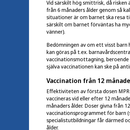
Vid särskilt hög smittrisk, då riske
från 6 månaders ålder genom så kall
situationer är om barnet ska resa 
särskilt om barnet förväntas ha myc
vänner).
Bedömningen av om ett visst barn 
kan göras på t.ex. barnavårdscentra
vaccinationsmottagning, beroende p
själva vaccinationen kan ske på ant
Vaccination från 12 månade
Effektiviteten av första dosen MPR-v
vaccineras vid eller efter 12 månade
månaders ålder. Doser givna från 12
vaccinationsprogrammet för barn (
specialistutbildningar får därmed o
ålder.