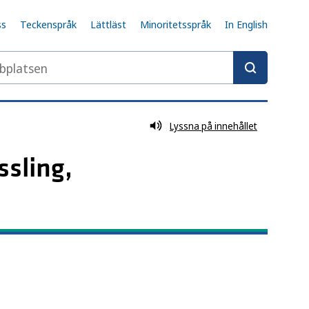
ss
Teckenspråk
Lättläst
Minoritetsspråk
In English
latsen
Lyssna på innehållet
sling,