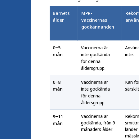
Barnets
MPR-
Reko
ålder
vaccinernas
använ
godkännanden
0−5
Vaccinerna är
Använ
mån
inte godkända
inte.
för denna
åldersgrupp.
6−8
Vaccinerna är
Kan för
mån
inte godkända
särskil
för denna
åldersgrupp.
Vaccinerna är
Rekom
9−11
godkända, från 9
smittris
mån
månaders ålder.
länder
mässli