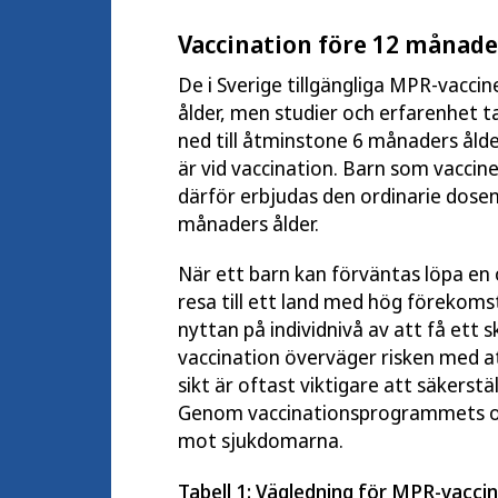
Vaccination före 12 månade
De i Sverige tillgängliga MPR-vacci
ålder, men studier och erfarenhet t
ned till åtminstone 6 månaders ålde
är vid vaccination. Barn som vacci
därför erbjudas den ordinarie dos
månaders ålder.
När ett barn kan förväntas löpa en ö
resa till ett land med hög förekom
nyttan på individnivå av att få et
vaccination överväger risken med a
sikt är oftast viktigare att säkerstä
Genom vaccinationsprogrammets or
mot sjukdomarna.
Tabell 1: Vägledning för MPR-vaccin