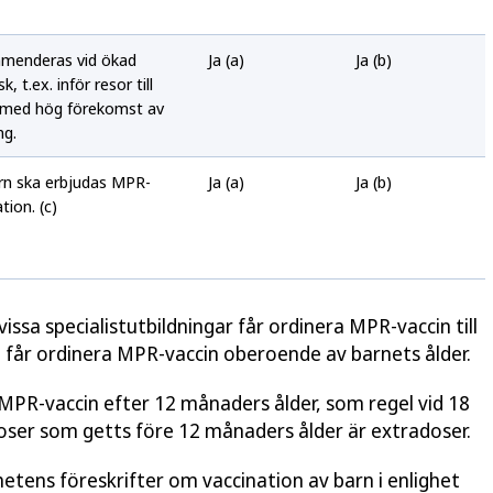
menderas vid ökad
Ja (a)
Ja (b)
k, t.ex. inför resor till
 med hög förekomst av
ng.
arn ska erbjudas MPR-
Ja (a)
Ja (b)
tion. (c)
ssa specialistutbildningar får ordinera MPR-vaccin till
e får ordinera MPR-vaccin oberoende av barnets ålder.
r MPR-vaccin efter 12 månaders ålder, som regel vid 18
Doser som getts före 12 månaders ålder är extradoser.
hetens föreskrifter om vaccination av barn i enlighet