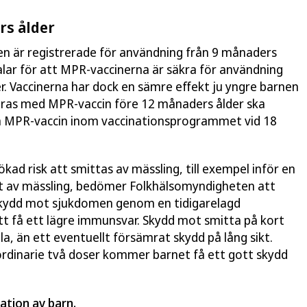
rs ålder
nen är registrerade för användning från 9 månaders
alar för att MPR-vaccinerna är säkra för användning
r. Vaccinerna har dock en sämre effekt ju yngre barnen
neras med MPR-vaccin före 12 månaders ålder ska
en MPR-vaccin inom vaccinationsprogrammet vid 18
kad risk att smittas av mässling, till exempel inför en
st av mässling, bedömer Folkhälsomyndigheten att
t skydd mot sjukdomen genom en tidigarelagd
tt få ett lägre immunsvar. Skydd mot smitta på kort
lla, än ett eventuellt försämrat skydd på lång sikt.
dinarie två doser kommer barnet få ett gott skydd
ation av barn.