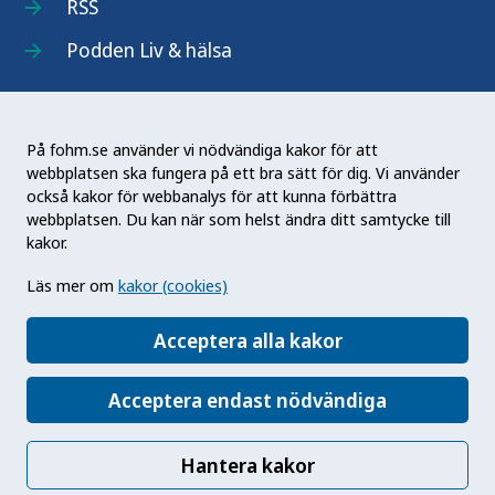
RSS
Podden Liv & hälsa
På fohm.se använder vi nödvändiga kakor för att
webbplatsen ska fungera på ett bra sätt för dig. Vi använder
Folkhälsomyndigheten (Fohm) är en nationell
också kakor för webbanalys för att kunna förbättra
kunskapsmyndighet som arbetar för en bättre
webbplatsen. Du kan när som helst ändra ditt samtycke till
folkhälsa. Det gör myndigheten genom att
kakor.
utveckla och stödja samhällets arbete med att
Läs mer om
kakor (cookies)
främja hälsa, förebygga ohälsa och skydda mot
hälsohot. Vår vision är en folkhälsa som stärker
Acceptera alla kakor
samhällets utveckling.
Acceptera endast nödvändiga
Hantera kakor