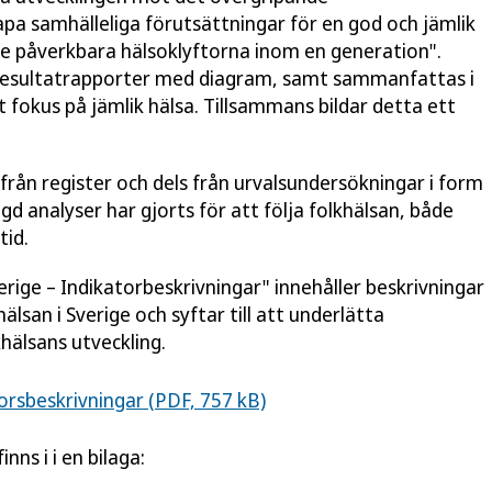
apa samhälleliga förutsättningar för en god och jämlik
 de påverkbara hälsoklyftorna inom en generation".
 resultatrapporter med diagram, samt sammanfattas i
 fokus på jämlik hälsa. Tillsammans bildar detta ett
ån register och dels från urvalsundersökningar i form
gd analyser har gjorts för att följa folkhälsan, både
tid.
ige – Indikatorbeskrivningar" innehåller beskrivningar
hälsan i Sverige och syftar till att underlätta
hälsans utveckling.
torsbeskrivningar (PDF, 757 kB)
nns i i en bilaga: