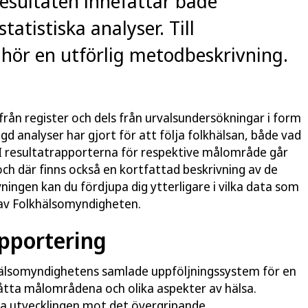
esultaten innefattar både
statistiska analyser. Till
hör en utförlig metodbeskrivning.
ån register och dels från urvalsundersökningar i form
gd analyser har gjort för att följa folkhälsan, både vad
. I resultatrapporterna för respektive målområde går
och där finns också en kortfattad beskrivning av de
ningen kan du fördjupa dig ytterligare i vilka data som
 av Folkhälsomyndigheten.
pportering
lkhälsomyndighetens samlade uppföljningssystem för en
 åtta målområdena och olika aspekter av hälsa.
a utvecklingen mot det övergripande