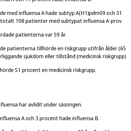
ade med influensa A hade subtyp A(H1)pdm09 och 31
totalt 108 patienter med subtypat influensa A-prov.
rdade patienterna var 59 år.
e patienterna tillhörde en riskgrupp utifrån ålder (65
derliggande sjukdom eller tillstånd (medicinsk riskgrupp)
llhörde 51 procent en medicinsk riskgrupp.
luensa har avlidit under säsongen.
influensa A och 3 procent hade influensa B.