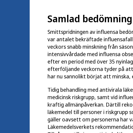
Samlad bedömning a
Smittspridningen av influensa bedö
var antalet bekräftade influensafal
veckors snabb minskning från säson
intensivvårdade med influensa obse
efter en period med över 35 nyinlag
efterföljande veckorna tyder på att
har nu sannolikt börjat att minska, 
Tidig behandling med antivirala lä
medicinsk riskgrupp, samt vid infl
kraftig allmänpåverkan. Därtill r
läkemedel till personer i riskgrup
gäller oavsett om personerna har vac
Läkemedelsverkets rekommendatione