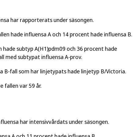
uensa har rapporterats under säsongen.
llen hade influensa A och 14 procent hade influensa B.
len hade subtyp A(H1)pdm09 och 36 procent hade
all med subtypat influensa A-prov.
a B-fall som har linjetypats hade linjetyp B/Victoria.
fallen var 59 år.
fluensa har intensivvårdats under säsongen.
ensa A och 11 procent hade influensa B.