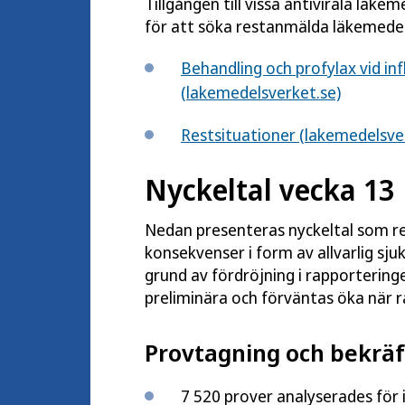
Tillgången till vissa antivirala läk
för att söka restanmälda läkemede
Behandling och profylax vid i
(lakemedelsverket.se)
Restsituationer (lakemedelsve
Nyckeltal vecka 13
Nedan presenteras nyckeltal som re
konsekvenser i form av allvarlig sj
grund av fördröjning i rapportering
preliminära och förväntas öka när 
Provtagning och bekräf
7 520 prover analyserades för