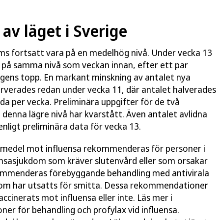
v läget i Sverige
ms fortsatt vara på en medelhög nivå. Under vecka 13
l på samma nivå som veckan innan, efter ett par
gens topp. En markant minskning av antalet nya
rverades redan under vecka 11, där antalet halverades
da per vecka. Preliminära uppgifter för de två
 denna lägre nivå har kvarstått. Även antalet avlidna
enligt preliminära data för vecka 13.
kemedel mot influensa rekommenderas för personer i
uensasjukdom som kräver slutenvård eller som orsakar
ekommenderas förebyggande behandling med antivirala
p som har utsatts för smitta. Dessa rekommendationer
cinerats mot influensa eller inte. Läs mer i
r för behandling och profylax vid influensa.