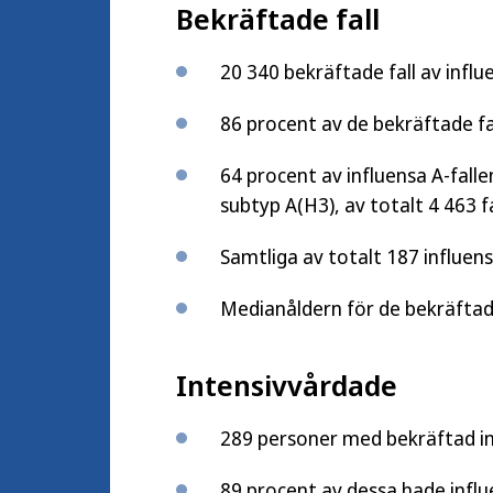
Bekräftade fall
20 340 bekräftade fall av infl
86 procent av de bekräftade fa
64 procent av influensa A-fal
subtyp A(H3), av totalt 4 463 f
Samtliga av totalt 187 influens
Medianåldern för de bekräftade 
Intensivvårdade
289 personer med bekräftad in
89 procent av dessa hade influ