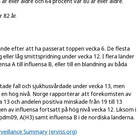
år eller äldre och 64 procent var 80 år eller äldre.
 82 år.
nde efter att ha passerat toppen vecka 6. De flesta
ller låg smittspridning under vecka 12. I flera länder
a A till influensa B, eller till en blandning av båda
tade fall och sjukhusvårdade under vecka 13, men
på en hög nivå. Norge rapporterar att förekomsten av
 13 och andelen positiva minskade från 19 till 13
gen av influensa fortsatt på hög nivå vecka 12. Liksom i
pdm09, A(H3) samt influensa B i de nordiska länderna.
veillance Summary (erviss.org)