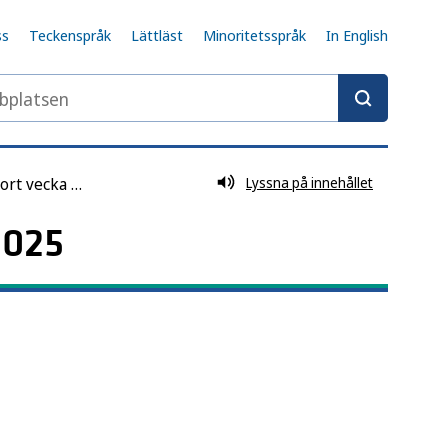
ss
Teckenspråk
Lättläst
Minoritetsspråk
In English
latsen
Influensarapport vecka 13, säsongen 2024–2025
Lyssna på innehållet
2025