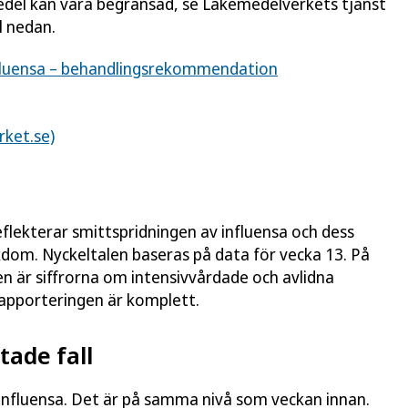
emedel kan vara begränsad, se Läkemedelverkets tjänst
l nedan.
nfluensa – behandlingsrekommendation
rket.se)
flekterar smittspridningen av influensa och dess
ukdom. Nyckeltalen baseras på data för vecka 13. På
en är siffrorna om intensivvårdade och avlidna
rapporteringen är komplett.
tade fall
 influensa. Det är på samma nivå som veckan innan.