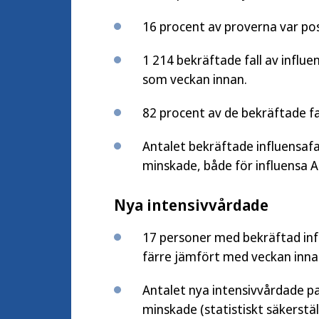
16 procent av proverna var po
1 214 bekräftade fall av influ
som veckan innan.
82 procent av de bekräftade fa
Antalet bekräftade influensafal
minskade, både för influensa A 
Nya intensivvårdade
17 personer med bekräftad inf
färre jämfört med veckan inna
Antalet nya intensivvårdade pa
minskade (statistiskt säkerstäl