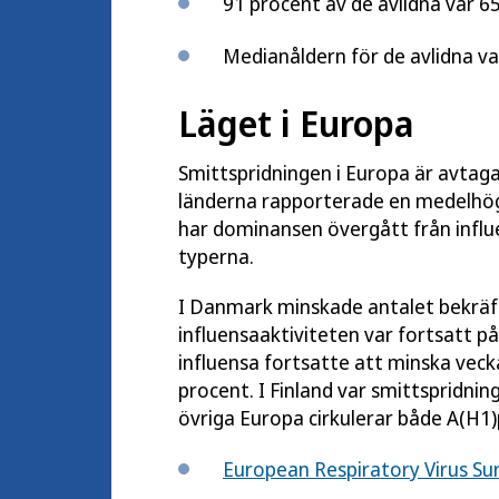
91 procent av de avlidna var 65 
Medianåldern för de avlidna var
Läget i Europa
Smittspridningen i Europa är avtaga
länderna rapporterade en medelhög e
har dominansen övergått från influens
typerna.
I Danmark minskade antalet bekräf
influensaaktiviteten var fortsatt 
influensa fortsatte att minska vecka
procent. I Finland var smittspridnin
övriga Europa cirkulerar både A(H1)
European Respiratory Virus Sur