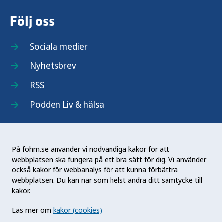
Följ oss
Sociala medier
Nyhetsbrev
RSS
Podden Liv & hälsa
På fohm.se använder vi nödvändiga kakor för att
webbplatsen ska fungera på ett bra sätt för dig. Vi använder
Folkhälsomyndigheten (Fohm) är en nationell
också kakor för webbanalys för att kunna förbättra
kunskapsmyndighet som arbetar för en bättre
webbplatsen. Du kan när som helst ändra ditt samtycke till
folkhälsa. Det gör myndigheten genom att
kakor.
utveckla och stödja samhällets arbete med att
Läs mer om
kakor (cookies)
främja hälsa, förebygga ohälsa och skydda mot