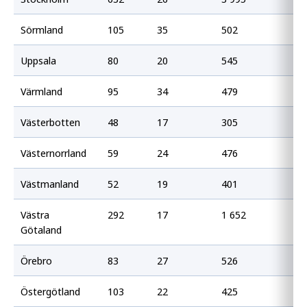
Sörmland
105
35
502
16
Uppsala
80
20
545
13
Värmland
95
34
479
16
Västerbotten
48
17
305
10
Västernorrland
59
24
476
19
Västmanland
52
19
401
14
Västra
292
17
1 652
93
Götaland
Örebro
83
27
526
17
Östergötland
103
22
425
90