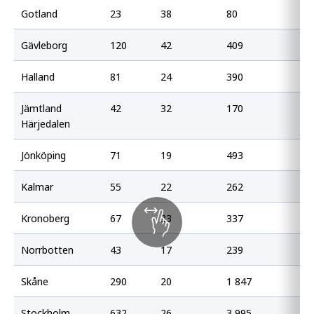
Gotland
23
38
80
13
Gävleborg
120
42
409
14
Halland
81
24
390
11
Jämtland
42
32
170
12
Härjedalen
Jönköping
71
19
493
13
Kalmar
55
22
262
10
Kronoberg
67
33
337
16
Norrbotten
43
17
239
96
Skåne
290
20
1 847
13
Stockholm
632
26
3 995
16