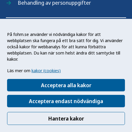
Behandling av personuppgifter
Om webbplatsen
På fohm.se använder vi nödvändiga kakor för att
webbplatsen ska fungera på ett bra sätt för dig. Vi använder
också kakor för webbanalys för att kunna förbättra
Lättläst, teckenspråk och minoritetsspråk
webbplatsen. Du kan när som helst ändra ditt samtycke till
kakor.
Fler webbplatser
Läs mer om
kakor (cookies)
Tillgänglighetsredogörelse
Kakor (cookies)
Acceptera alla kakor
Hantera kakor
Acceptera endast nödvändiga
In English
Hantera kakor