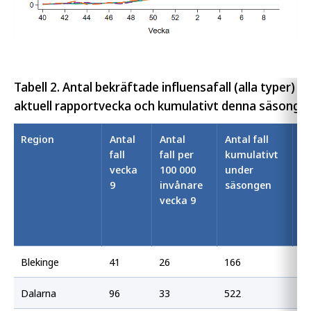
Tabell 2. Antal bekräftade influensafall (alla typer) p
aktuell rapportvecka och kumulativt denna säsong.
Region
Antal
Antal
Antal fall
An
fall
fall per
kumulativt
pe
vecka
100 000
under
0
9
invånare
säsongen
i
vecka 9
k
u
s
Blekinge
41
26
166
10
Dalarna
96
33
522
18