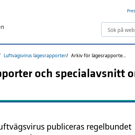
Pre
Sök på webbp
Luftvägsvirus lägesrapporter
Arkiv för lägesrapporter och specialavsnitt
pporter och specialavsnitt 
ftvägsvirus publiceras regelbundet