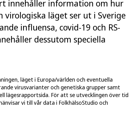
ort innehåller information om hur
virologiska läget ser ut i Sverige
lande influensa, covid-19 och RS-
innehåller dessutom speciella
ningen, läget i Europa/världen och eventuella
erande virusvarianter och genetiska grupper samt
ll lägesrapportsida. För att se utvecklingen över tid
änvisar vi till vår data i FolkhälsoStudio och