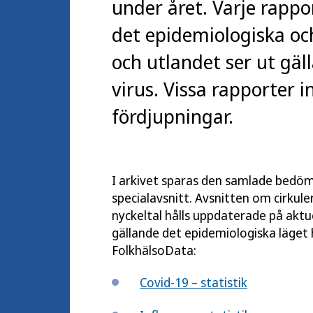
under året. Varje rapp
det epidemiologiska och 
och utlandet ser ut gäl
virus. Vissa rapporter 
fördjupningar.
I arkivet sparas den samlade bedöm
specialavsnitt. Avsnitten om cirkul
nyckeltal hålls uppdaterade på aktue
gällande det epidemiologiska läget h
FolkhälsoData:
Covid-19 – statistik