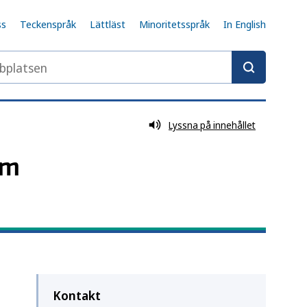
ss
Teckenspråk
Lättläst
Minoritetsspråk
In English
latsen
Lyssna på innehållet
om
Kontakt