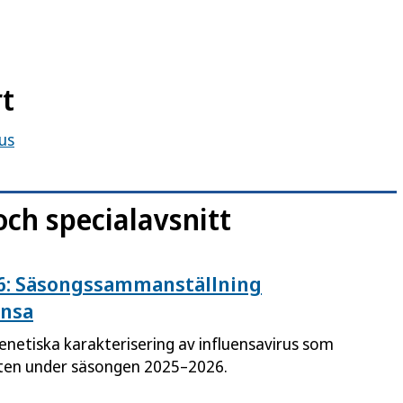
rt
us
och specialavsnitt
026: Säsongssammanställning
ensa
enetiska karakterisering av influensavirus som
ten under säsongen 2025–2026.