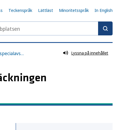
ss
Teckenspråk
Lättläst
Minoritetsspråk
In English
latsen
Arkiv för lägesrapporter och specialavsnitt
Lyssna på innehållet
täckningen