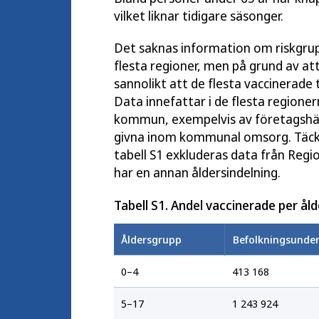
vilket liknar tidigare säsonger.
Det saknas information om riskgrupp
flesta regioner, men på grund av att
sannolikt att de flesta vaccinerade 
Data innefattar i de flesta regioner
kommun, exempelvis av företagshäls
givna inom kommunal omsorg. Täckn
tabell S1 exkluderas data från Regi
har en annan åldersindelning.
Tabell S1. Andel vaccinerade per ål
Åldersgrupp
Befolkningsunder
0–4
413 168
5–17
1 243 924