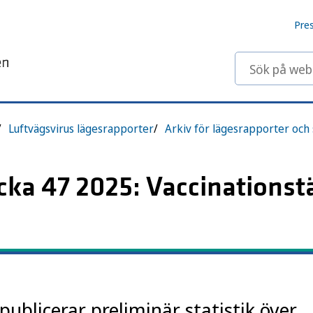
Pre
Sök på webbp
Luftvägsvirus lägesrapporter
ecka 47 2025: Vaccinations
blicerar preliminär statistik över