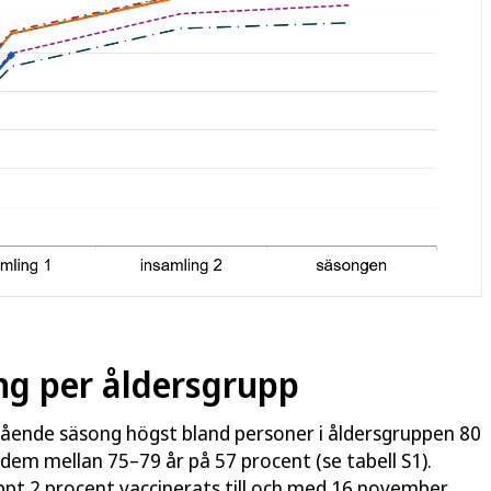
ng per åldersgrupp
egående säsong högst bland personer i åldersgruppen 80
v dem mellan 75–79 år på 57 procent (se tabell S1).
pt 2 procent vaccinerats till och med 16 november,