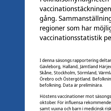
vaccinationstäckninge
gång. Sammanställning
regioner som har möjli
vaccinationsstatistik p
I denna säsongs rapportering delta
Gävleborg, Halland, Jämtland Härje
Skåne, Stockholm, Sörmland, Värml
Örebro och Östergötland. Befolkning
befolkning. Data är preliminära.
Höstens vaccinationer mot säsongs
oktober. För influensa rekommender
samt vuxna och barn i medicinsk ri