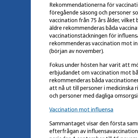
Rekommendationerna för vaccinati
föregående säsong och personer so
vaccination från 75 års ålder, vilke
äldre rekommenderas båda vaccinati
vaccinationstäckningen för influensa
rekommenderas vaccination mot inf
(början av november).
Fokus under hösten har varit att möj
erbjudandet om vaccination mot båd
rekommenderas båda vaccinationern
att nå ut till personer i medicinska 
och personer med dagliga omsorgsi
Vaccination mot influensa
Sammantaget visar den första samm
efterfrågan av influensavaccination