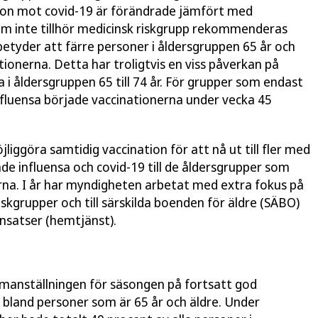
on mot covid-19 är förändrade jämfört med
m inte tillhör medicinsk riskgrupp rekommenderas
t betyder att färre personer i åldersgruppen 65 år och
onerna. Detta har troligtvis en viss påverkan på
 i åldersgruppen 65 till 74 år. För grupper som endast
luensa började vaccinationerna under vecka 45
liggöra samtidig vaccination för att nå ut till fler med
e influensa och covid-19 till de åldersgrupper som
a. I år har myndigheten arbetat med extra fokus på
riskgrupper och till särskilda boenden för äldre (SÄBO)
nsatser (hemtjänst).
anställningen för säsongen på fortsatt god
 bland personer som är 65 år och äldre. Under