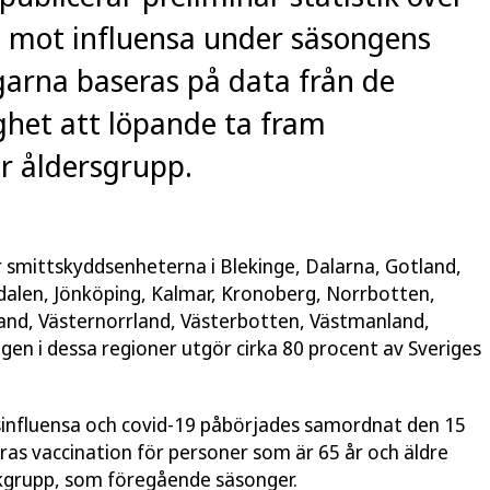
n mot influensa under säsongens
arna baseras på data från de
ghet att löpande ta fram
er åldersgrupp.
r smittskyddsenheterna i Blekinge, Dalarna, Gotland,
dalen, Jönköping, Kalmar, Kronoberg, Norrbotten,
and, Västernorrland, Västerbotten, Västmanland,
en i dessa regioner utgör cirka 80 procent av Sveriges
influensa och covid-19 påbörjades samordnat den 15
as vaccination för personer som är 65 år och äldre
skgrupp, som föregående säsonger.