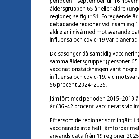
perioden 1 september till 16 novemb
åldersgruppen 65 år eller äldre (ung
regioner, se figur S1. Föregående å
deltagande regioner vid insamling 1
äldre är i nivå med motsvarande d
influensa och covid-19 var planerad t
De säsonger då samtidig vaccinerin
samma åldersgrupper (personer 65 år
vaccinationstäckningen varit högre 
influensa och covid-19, vid motsva
56 procent 2024–2025.
Jämfört med perioden 2015–2019 är 
år (36–42 procent vaccinerats vid in
Eftersom de regioner som ingått i d
vaccinerade inte helt jämförbar me
används data från 19 regioner 2025