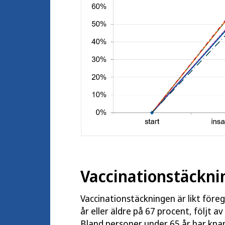
Vaccinationstäckni
Vaccinationstäckningen är likt för
år eller äldre på 67 procent, följt a
Bland personer under 65 år har knap