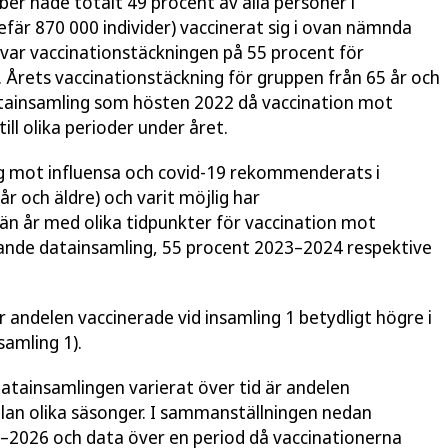
er hade totalt 49 procent av alla personer i
efär 870 000 individer) vaccinerat sig i ovan nämnda
r var vaccinationstäckningen på 55 procent för
. Årets vaccinationstäckning för gruppen från 65 år och
atainsamling som hösten 2022 då vaccination mot
ill olika perioder under året.
g mot influensa och covid-19 rekommenderats i
 och äldre) och varit möjlig har
än år med olika tidpunkter för vaccination mot
rande datainsamling, 55 procent 2023–2024 respektive
andelen vaccinerade vid insamling 1 betydligt högre i
samling 1).
atainsamlingen varierat över tid är andelen
llan olika säsonger. I sammanställningen nedan
–2026 och data över en period då vaccinationerna