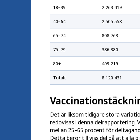
18–39
2 263 419
40–64
2 505 558
65–74
808 763
75–79
386 380
80+
499 219
Totalt
8 120 431
Vaccinationstäckni
Det är liksom tidigare stora variat
redovisas i denna delrapportering. V
mellan 25–65 procent för deltagande
Detta beror till viss del på att alla