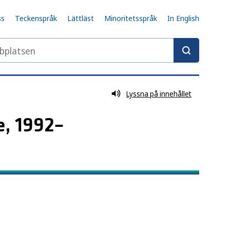
ss
Teckenspråk
Lättläst
Minoritetsspråk
In English
latsen
Lyssna på innehållet
e, 1992–