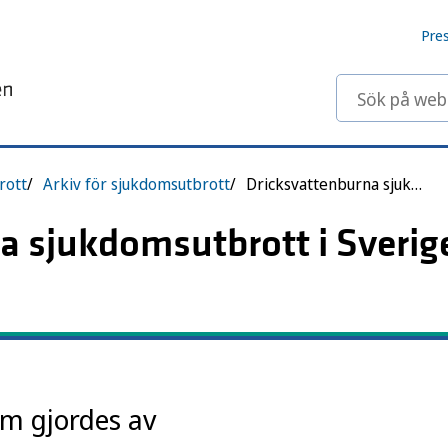
Pre
Sök på webbp
rott
Arkiv för sjukdomsutbrott
Dricksvattenburna sjukdomsutbrott i Sverige, 1992–2011
a sjukdomsutbrott i Sverig
m gjordes av