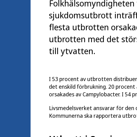
Folkhälsomyndigheten 
sjukdomsutbrott inträf
flesta utbrotten orsak
utbrotten med det stör
till ytvatten.
I 53 procent av utbrotten distribue
det enskild förbrukning. 20 procent 
orsakades av Campylobacter. I 54 p
Livsmedelsverket ansvarar för den o
Kommunerna ska rapportera utbrott