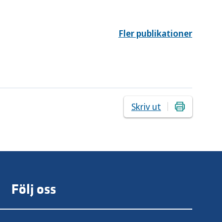
Fler publikationer
Skriv ut
Följ oss