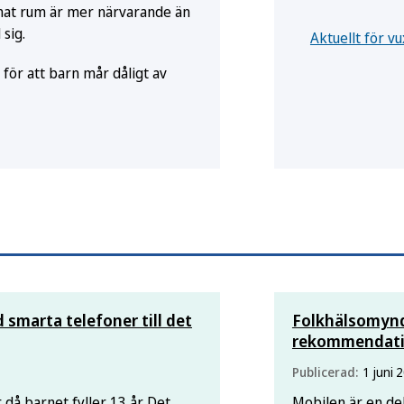
nnat rum är mer närvarande än
sig.
Aktuellt för 
 för att barn mår dåligt av
marta telefoner till det
Folkhälsomynd
rekommendatio
Publicerad:
1 juni 
 då barnet fyller 13 år. Det
Mobilen är en del