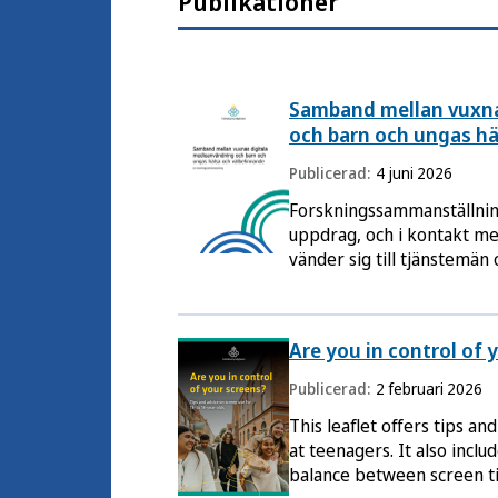
Publikationer
Samband mellan vuxna
och barn och ungas hä
Publicerad:
4 juni 2026
Forskningssammanställnin
uppdrag, och i kontakt 
vänder sig till tjänstemän 
myndigheter, regioner, kom
universitet och högskolor.
Are you in control of 
Publicerad:
2 februari 2026
This leaflet offers tips an
at teenagers. It also inclu
balance between screen ti