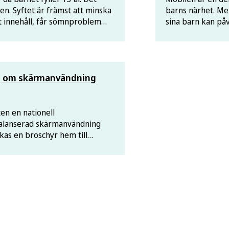
. Syftet är främst att minska
barns närhet. Me
igt innehåll, får sömnproblem
sina barn kan på
 användning.
är utgångspunkte
rekommendatione
ng om skärmanvändning
en en nationell
balanserad skärmanvändning
kas en broschyr hem till
–13 år.