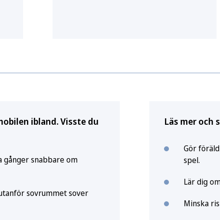
obilen ibland. Visste du
Läs mer och 
Gör föräld
yra gånger snabbare om
spel.
Lär dig om
utanför sovrummet sover
Minska ris