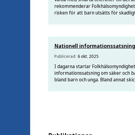
rekommenderar Folkhälsomyndigheten
risken för att barn utsätts för skadl
eller utvecklar en beroendeliknande
Nationell informationssatsni
Publicerad:
6 okt. 2025
I dagarna startar Folkhälsomyndighet
informationssatsning om säker och 
bland barn och unga. Bland annat skic
vårdnadshavare med barn i åldrarna 6