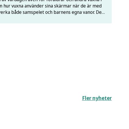
n hur vuxna använder sina skärmar när de är med
verka både samspelet och barnens egna vanor. Det
n när Folkhälsomyndigheten nu uppdaterar sina
r om föräldrars skärmvanor.
Fler nyheter