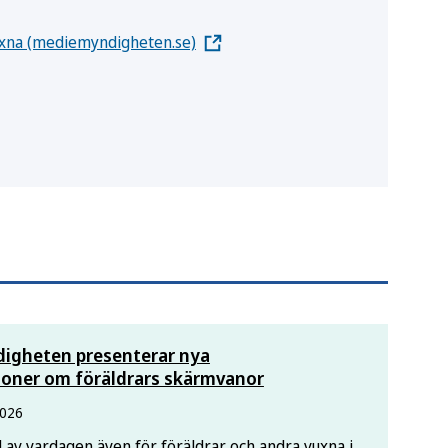
vuxna (mediemyndigheten.se)
igheten presenterar nya
ner om föräldrars skärmvanor
2026
 av vardagen även för föräldrar och andra vuxna i