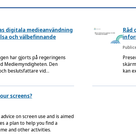
s digitala medieanvändning
Råd 
lsa och välbefinnande
infor
Public
gen har gjorts på regeringens
Prese
med Mediemyndigheten. Den
skärm
och beslutsfattare vid
kan e
muner, näringsliv, civilsamhälle,
vårdn
your screens?
d advice on screen use and is aimed
des a plan to help you find a
me and other activities.