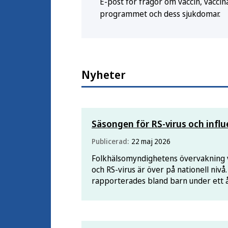
E-post för frågor om vaccin, vaccina
programmet och dess sjukdomar.
Nyheter
Säsongen för RS-virus och influe
Publicerad:
22 maj 2026
Folkhälsomyndighetens övervakning vi
och RS-virus är över på nationell nivå.
rapporterades bland barn under ett 
säsonger, då nyfödda för första gång
antikroppsbehandling.