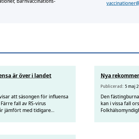
tioner, barn­vaccinations­
vaccinationer
nsa är över i landet
Nya rekommen
Publicerad:
5 maj 
sar att säsongen för influensa
Den fästingburna
 Färre fall av RS-virus
kan i vissa fall o
år jämfört med tidigare
Folkhälsomyndigh
en har erbjudits en skyddande
som anger till vi
rekommenderas.