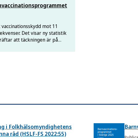
rnvaccinationsprogrammet
tt vaccinationsskydd mot 11
kvenser. Det visar ny statistik
äftar att täckningen är på
ing i Folkhälsomyndighetens
Barn
änna råd (HSLF-FS 2022:55)
Public