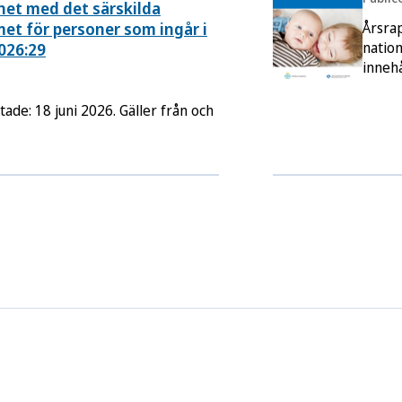
het med det särskilda
t för personer som ingår i
Årsrap
natio
026:29
innehå
förek
rappo
tade: 18 juni 2026. Gäller från och