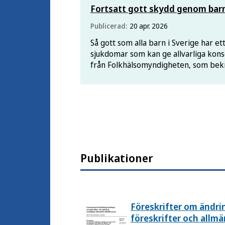
Fortsatt gott skydd genom ba
Publicerad:
20 apr. 2026
Så gott som alla barn i Sverige har e
sjukdomar som kan ge allvarliga konse
från Folkhälsomyndigheten, som bekr
samma höga nivå som tidigare år.
Publikationer
Föreskrifter om ändr
föreskrifter och allm