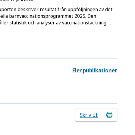
porten beskriver resultat från uppföljningen av det
nella barnvaccinationsprogrammet 2025. Den
ller statistik och analyser av vaccinationstäckning,
omst av sjukdomarna som barn vaccineras mot,
rterade biverkningar och vaccinacceptans.
Fler publikationer
Skriv ut