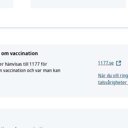
 om vaccination
1177.se
r hänvisas till 1177 för
m vaccination och var man kan
När du vill ri
talsvårigheter