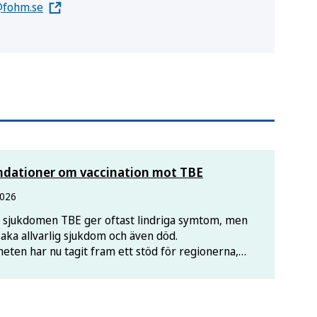
@fohm.se
dationer om vaccination mot TBE
2026
 sjukdomen TBE ger oftast lindriga symtom, men
rsaka allvarlig sjukdom och även död.
eten har nu tagit fram ett stöd för regionerna,
lka grupper och var i landet som TBE-vaccination