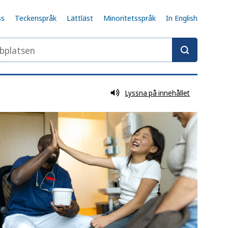
ss
Teckenspråk
Lättläst
Minoritetsspråk
In English
latsen
Lyssna på innehållet