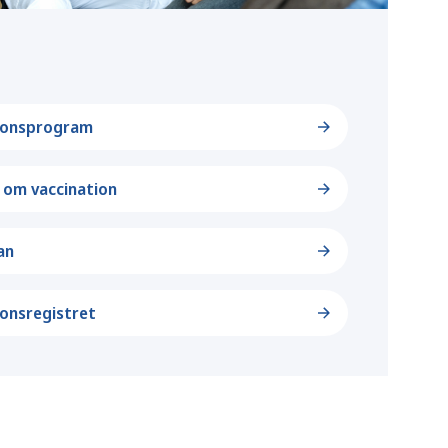
tionsprogram
om vaccination
an
ionsregistret