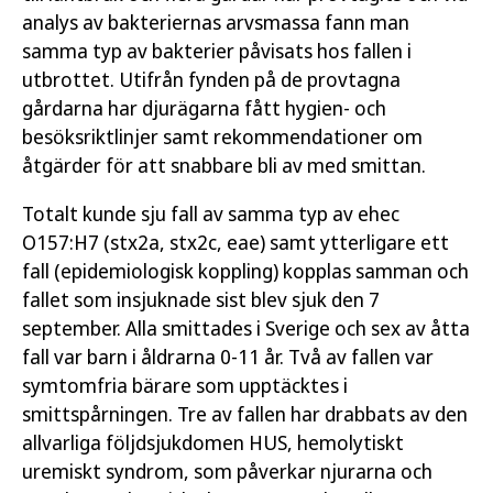
analys av bakteriernas arvsmassa fann man
samma typ av bakterier påvisats hos fallen i
utbrottet. Utifrån fynden på de provtagna
gårdarna har djurägarna fått hygien- och
besöksriktlinjer samt rekommendationer om
åtgärder för att snabbare bli av med smittan.
Totalt kunde sju fall av samma typ av ehec
O157:H7 (stx2a, stx2c, eae) samt ytterligare ett
fall (epidemiologisk koppling) kopplas samman och
fallet som insjuknade sist blev sjuk den 7
september. Alla smittades i Sverige och sex av åtta
fall var barn i åldrarna 0-11 år. Två av fallen var
symtomfria bärare som upptäcktes i
smittspårningen. Tre av fallen har drabbats av den
allvarliga följdsjukdomen HUS, hemolytiskt
uremiskt syndrom, som påverkar njurarna och