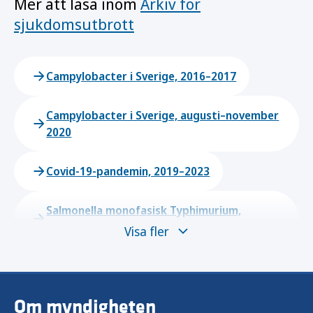
Mer att läsa inom
Arkiv för
sjukdomsutbrott
Campylobacter i Sverige, 2016–2017
Campylobacter i Sverige, augusti–november
2020
Covid-19-pandemin, 2019–2023
Salmonella monofasisk Typhimurium,
december 2021–juni 2022
Visa fler
Om myndigheten