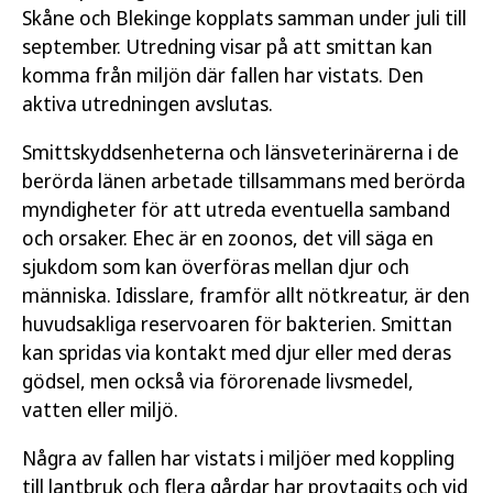
Skåne och Blekinge kopplats samman under juli till
september. Utredning visar på att smittan kan
komma från miljön där fallen har vistats. Den
aktiva utredningen avslutas.
Smittskyddsenheterna och länsveterinärerna i de
berörda länen arbetade tillsammans med berörda
myndigheter för att utreda eventuella samband
och orsaker. Ehec är en zoonos, det vill säga en
sjukdom som kan överföras mellan djur och
människa. Idisslare, framför allt nötkreatur, är den
huvudsakliga reservoaren för bakterien. Smittan
kan spridas via kontakt med djur eller med deras
gödsel, men också via förorenade livsmedel,
vatten eller miljö.
Några av fallen har vistats i miljöer med koppling
till lantbruk och flera gårdar har provtagits och vid