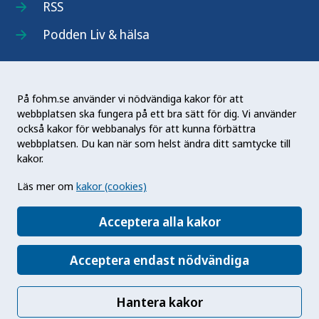
RSS
Podden Liv & hälsa
På fohm.se använder vi nödvändiga kakor för att
webbplatsen ska fungera på ett bra sätt för dig. Vi använder
Folkhälsomyndigheten (Fohm) är en nationell
också kakor för webbanalys för att kunna förbättra
kunskapsmyndighet som arbetar för en bättre
webbplatsen. Du kan när som helst ändra ditt samtycke till
folkhälsa. Det gör myndigheten genom att
kakor.
utveckla och stödja samhällets arbete med att
Läs mer om
kakor (cookies)
främja hälsa, förebygga ohälsa och skydda mot
hälsohot. Vår vision är en folkhälsa som stärker
Acceptera alla kakor
samhällets utveckling.
Acceptera endast nödvändiga
Hantera kakor