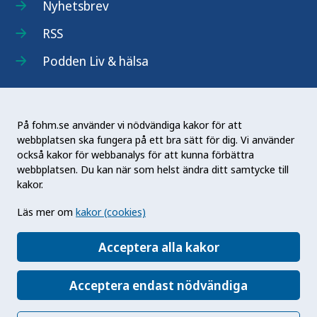
Nyhetsbrev
RSS
Podden Liv & hälsa
På fohm.se använder vi nödvändiga kakor för att
webbplatsen ska fungera på ett bra sätt för dig. Vi använder
Folkhälsomyndigheten (Fohm) är en nationell
också kakor för webbanalys för att kunna förbättra
kunskapsmyndighet som arbetar för en bättre
webbplatsen. Du kan när som helst ändra ditt samtycke till
folkhälsa. Det gör myndigheten genom att
kakor.
utveckla och stödja samhällets arbete med att
Läs mer om
kakor (cookies)
främja hälsa, förebygga ohälsa och skydda mot
hälsohot. Vår vision är en folkhälsa som stärker
Acceptera alla kakor
samhällets utveckling.
Acceptera endast nödvändiga