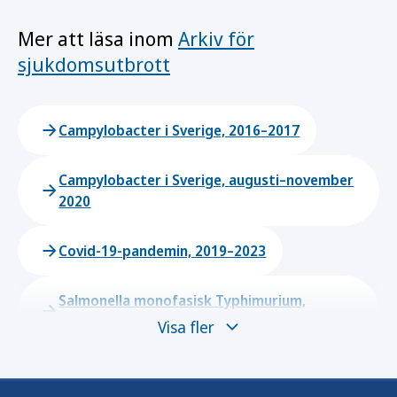
Mer att läsa inom
Arkiv för
sjukdomsutbrott
Campylobacter i Sverige, 2016–2017
Campylobacter i Sverige, augusti–november
2020
Covid-19-pandemin, 2019–2023
Salmonella monofasisk Typhimurium,
december 2021–juni 2022
Visa fler