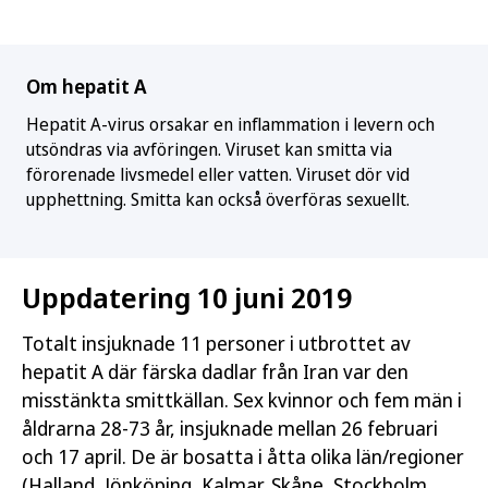
Om hepatit A
Hepatit A-virus orsakar en inflammation i levern och
utsöndras via avföringen. Viruset kan smitta via
förorenade livsmedel eller vatten. Viruset dör vid
upphettning. Smitta kan också överföras sexuellt.
Uppdatering 10 juni 2019
Totalt insjuknade 11 personer i utbrottet av
hepatit A där färska dadlar från Iran var den
misstänkta smittkällan. Sex kvinnor och fem män i
åldrarna 28-73 år, insjuknade mellan 26 februari
och 17 april. De är bosatta i åtta olika län/regioner
(Halland, Jönköping, Kalmar, Skåne, Stockholm,