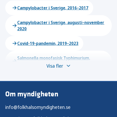
Campylobacter i Sverige, 2016–2017
Campylobacter i Sverige, augusti–november
2020
Covid-19-pandemin, 2019–2023
Salmonella monofasisk Typhimurium,
december 2021–juni 2022
Visa fler
Om myndigheten
info@folkhalsomyndigheten.se