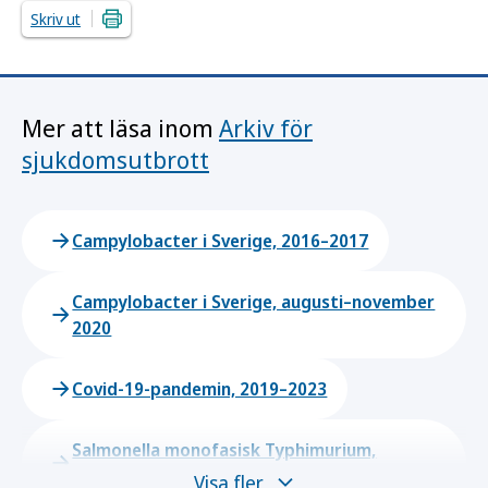
Skriv ut
Mer att läsa inom
Arkiv för
sjukdomsutbrott
Campylobacter i Sverige, 2016–2017
Campylobacter i Sverige, augusti–november
2020
Covid-19-pandemin, 2019–2023
Salmonella monofasisk Typhimurium,
december 2021–juni 2022
Visa fler