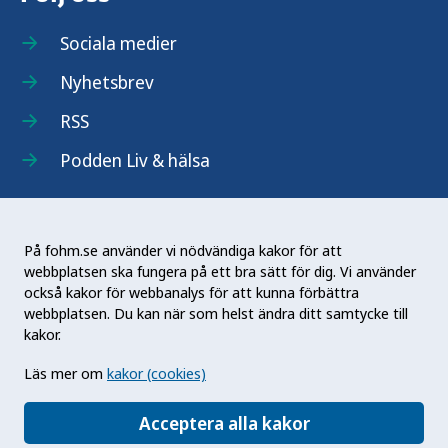
Sociala medier
Nyhetsbrev
RSS
Podden Liv & hälsa
På fohm.se använder vi nödvändiga kakor för att
webbplatsen ska fungera på ett bra sätt för dig. Vi använder
Folkhälsomyndigheten (Fohm) är en nationell
också kakor för webbanalys för att kunna förbättra
kunskapsmyndighet som arbetar för en bättre
webbplatsen. Du kan när som helst ändra ditt samtycke till
folkhälsa. Det gör myndigheten genom att
kakor.
utveckla och stödja samhällets arbete med att
Läs mer om
kakor (cookies)
främja hälsa, förebygga ohälsa och skydda mot
hälsohot. Vår vision är en folkhälsa som stärker
Acceptera alla kakor
samhällets utveckling.