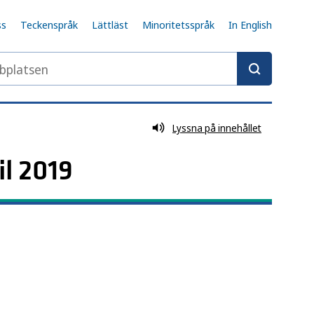
ss
Teckenspråk
Lättläst
Minoritetsspråk
In English
latsen
Lyssna på innehållet
il 2019