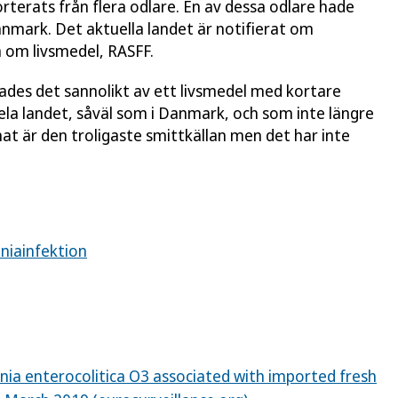
rterats från flera odlare. En av dessa odlare hade
 Danmark. Det aktuella landet är notifierat om
 om livsmedel, RASFF.
kades det sannolikt av ett livsmedel med kortare
ela landet, såväl som i Danmark, och som inte längre
at är den troligaste smittkällan men det har inte
niainfektion
nia enterocolitica O3 associated with imported fresh