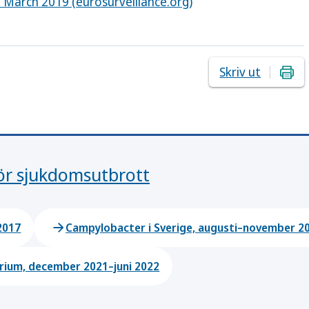
March 2019 (eurosurveillance.org)
Skriv ut
för sjukdomsutbrott
2017
Campylobacter i Sverige, augusti–november 2
rium, december 2021–juni 2022