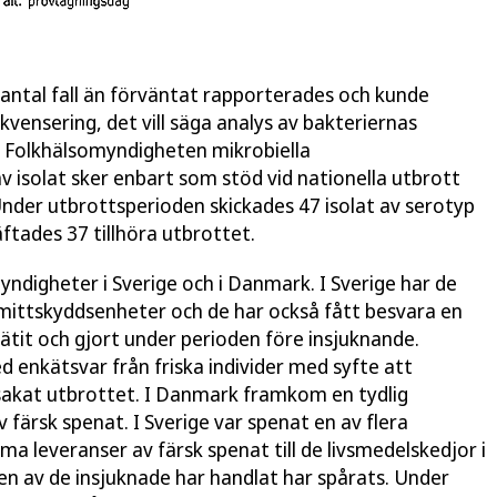
antal fall än förväntat rapporterades och kunde
ensering, det vill säga analys av bakteriernas
av Folkhälsomyndigheten mikrobiella
 isolat sker enbart som stöd vid nationella utbrott
 Under utbrottsperioden skickades 47 isolat av serotyp
ftades 37 tillhöra utbrottet.
ndigheter i Sverige och i Danmark. I Sverige har de
smittskyddsenheter och de har också fått besvara en
tit och gjort under perioden före insjuknande.
 enkätsvar från friska individer med syfte att
rsakat utbrottet. I Danmark framkom en tydlig
färsk spenat. I Sverige var spenat en av flera
 leveranser av färsk spenat till de livsmedelskedjor i
n av de insjuknade har handlat har spårats. Under