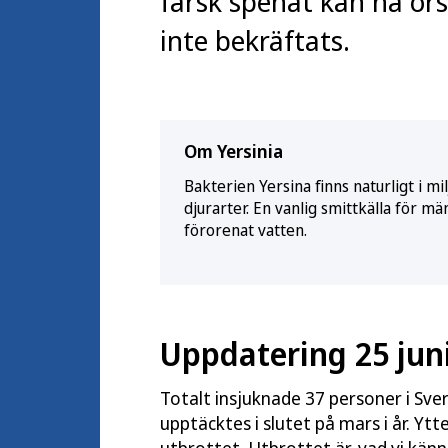
färsk spenat kan ha or
inte bekräftats.
Om Yersinia
Bakterien Yersina finns naturligt i 
djurarter. En vanlig smittkälla för m
förorenat vatten.
Uppdatering 25 jun
Totalt insjuknade 37 personer i Sver
upptäcktes i slutet på mars i år. Yt