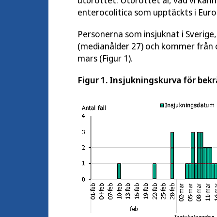
utbrottet. Utbrottet är, vad vi känn
enterocolitica som upptäckts i Euro
Personerna som insjuknat i Sverige,
(medianålder 27) och kommer från ol
mars (Figur 1).
Figur 1. Insjukningskurva för bekrä