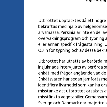
Utbrottet upptäcktes då ett högre 
bekräftas med hjälp av helgenomsekv
arvsmassa. Yersinia är inte en del 
övervakningsprogram och typning av
eller annan specifik frågeställning.
O3 in för typning och av dessa bekrä
Utbrottet har utretts av berörda my
insjuknade intervjuats av berörda 
enkät med frågor angående vad de ä
Enkätsvaren har sedan jämförts med
identifiera livsmedel som kan ha o
misstanke att utbrottet orsakats av 
misstänkta vegetabilier. Gemensamma
Sverige och Danmark där majoritete