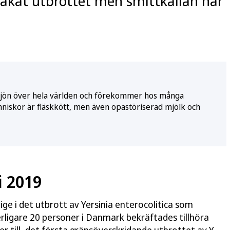
sakat utbrottet men smittkällan har
miljön över hela världen och förekommer hos många
änniskor är fläskkött, men även opastöriserad mjölk och
i 2019
ige i det utbrott av Yersinia enterocolitica som
terligare 20 personer i Danmark bekräftades tillhöra