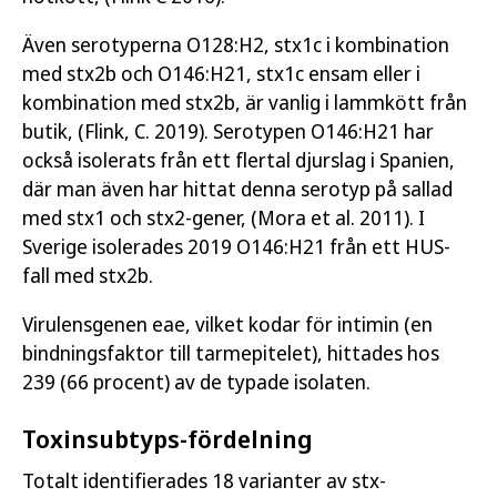
Även serotyperna O128:H2, stx1c i kombination
med stx2b och O146:H21, stx1c ensam eller i
kombination med stx2b, är vanlig i lammkött från
butik, (Flink, C. 2019). Serotypen O146:H21 har
också isolerats från ett flertal djurslag i Spanien,
där man även har hittat denna serotyp på sallad
med stx1 och stx2-gener, (Mora et al. 2011). I
Sverige isolerades 2019 O146:H21 från ett HUS-
fall med stx2b.
Virulensgenen eae, vilket kodar för intimin (en
bindningsfaktor till tarmepitelet), hittades hos
239 (66 procent) av de typade isolaten.
Toxinsubtyps-fördelning
Totalt identifierades 18 varianter av stx-