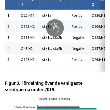
1
2
1
O26:H11
stx1a
Positiv
O136:H12
2
O123:H2
stx1a
Positiv
O109:H25
3
O113:H4
stx1c, stx2b
Negativ
O128:H2
4
O43:H2
stx1c, stx2b
Negativ
O157:H7
5
O103:H2
stx1a
Positiv
O26:H11
Figur 3. Fördelning över de vanligaste
serotyperna under 2019.