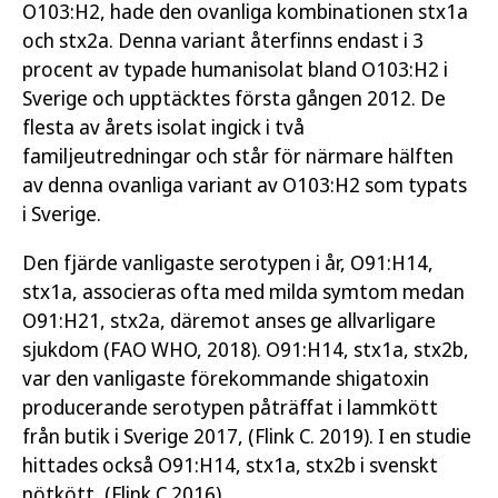
O103:H2, hade den ovanliga kombinationen stx1a
och stx2a. Denna variant återfinns endast i 3
procent av typade humanisolat bland O103:H2 i
Sverige och upptäcktes första gången 2012. De
flesta av årets isolat ingick i två
familjeutredningar och står för närmare hälften
av denna ovanliga variant av O103:H2 som typats
i Sverige.
Den fjärde vanligaste serotypen i år, O91:H14,
stx1a, associeras ofta med milda symtom medan
O91:H21, stx2a, däremot anses ge allvarligare
sjukdom (FAO WHO, 2018). O91:H14, stx1a, stx2b,
var den vanligaste förekommande shigatoxin
producerande serotypen påträffat i lammkött
från butik i Sverige 2017, (Flink C. 2019). I en studie
hittades också O91:H14, stx1a, stx2b i svenskt
nötkött, (Flink C 2016).