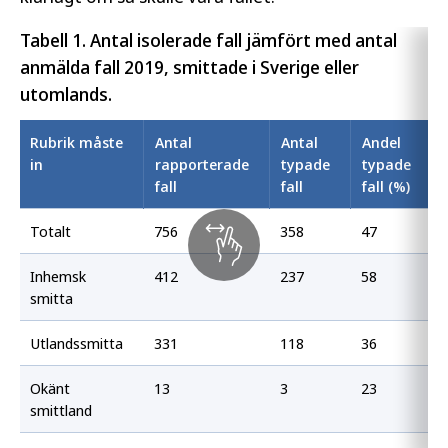
Tabell 1. Antal isolerade fall jämfört med antal
anmälda fall 2019, smittade i Sverige eller
utomlands.
Rubrik måste
Antal
Antal
Andel
in
rapporterade
typade
typade
fall
fall
fall (%)
Totalt
756
358
47
Inhemsk
412
237
58
smitta
Utlandssmitta
331
118
36
Okänt
13
3
23
smittland