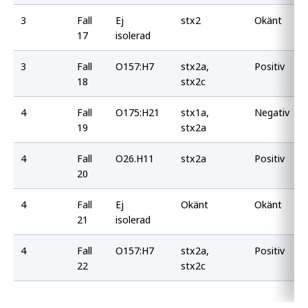
3
Fall
Ej
stx2
Okänt
17
isolerad
3
Fall
O157:H7
stx2a,
Positiv
18
stx2c
4
Fall
O175:H21
stx1a,
Negativ
19
stx2a
4
Fall
O26.H11
stx2a
Positiv
20
4
Fall
Ej
Okänt
Okänt
21
isolerad
4
Fall
O157:H7
stx2a,
Positiv
22
stx2c