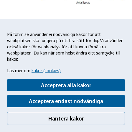
Notering till bilden: Övriga serotyper med 1 isolat
representerade är följande; O106:H45, O11:H43,
På fohm.se använder vi nödvändiga kakor för att
O111:H11, O111:H8, O12:H45, O145:H28,
webbplatsen ska fungera på ett bra sätt för dig. Vi använder
också kakor för webbanalys för att kunna förbättra
O150:H2, O168:H8, O174:H2, O175:H21, O21:H21,
webbplatsen. Du kan när som helst ändra ditt samtycke till
O43:H2, O55:H12, O71:H19, O8:H19, O91:H21,
kakor.
ONT:H20.
Läs mer om
kakor (cookies)
Figur 6. Fördelning med avseende på
shigatoxinsubtyp för isolat inkomna under
Acceptera alla kakor
perioden 1 oktober till 31 december 2019 (n=69).
Acceptera endast nödvändiga
Hantera kakor