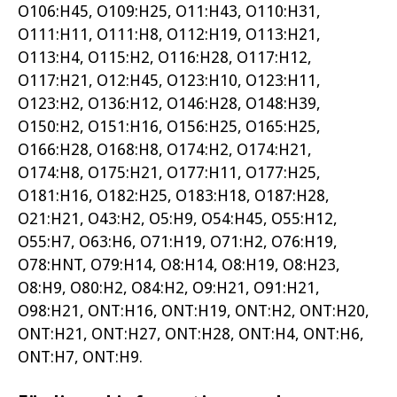
O106:H45, O109:H25, O11:H43, O110:H31,
O111:H11, O111:H8, O112:H19, O113:H21,
O113:H4, O115:H2, O116:H28, O117:H12,
O117:H21, O12:H45, O123:H10, O123:H11,
O123:H2, O136:H12, O146:H28, O148:H39,
O150:H2, O151:H16, O156:H25, O165:H25,
O166:H28, O168:H8, O174:H2, O174:H21,
O174:H8, O175:H21, O177:H11, O177:H25,
O181:H16, O182:H25, O183:H18, O187:H28,
O21:H21, O43:H2, O5:H9, O54:H45, O55:H12,
O55:H7, O63:H6, O71:H19, O71:H2, O76:H19,
O78:HNT, O79:H14, O8:H14, O8:H19, O8:H23,
O8:H9, O80:H2, O84:H2, O9:H21, O91:H21,
O98:H21, ONT:H16, ONT:H19, ONT:H2, ONT:H20,
ONT:H21, ONT:H27, ONT:H28, ONT:H4, ONT:H6,
ONT:H7, ONT:H9.