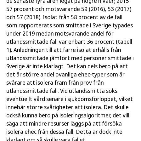
de senaste fyra åren legat på högre nivåer; 2015
57 procent och motsvarande 59 (2016), 53 (2017)
och 57 (2018). Isolat från 58 procent av de fall
som rapporterats som smittade i Sverige typades
under 2019 medan motsvarande andel för
utlandssmittade fall var enbart 36 procent (tabell
1). Anledningen till att färre isolat erhålls från
utlandssmittade jämfört med personer smittade i
Sverige är inte klarlagt. Det kan dels bero på att
det är större andel ovanliga ehec-typer som är
svårare att isolera fram från prov från
utlandssmittade fall. Vid utlandssmitta söks
eventuellt vård senare i sjukdomsförloppet, vilket
innebär större svårigheter att isolera. Det skulle
också kunna bero på isoleringsalgoritmer, det vill
säga att mindre resurser läggs på att försöka
isolera ehec från dessa fall. Detta är dock inte
klarlagt om så skulle vara fallet.