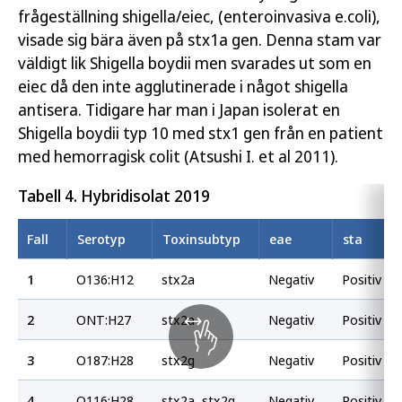
frågeställning shigella/eiec, (enteroinvasiva e.coli),
visade sig bära även på stx1a gen. Denna stam var
väldigt lik Shigella boydii men svarades ut som en
eiec då den inte agglutinerade i något shigella
antisera. Tidigare har man i Japan isolerat en
Shigella boydii typ 10 med stx1 gen från en patient
med hemorragisk colit (Atsushi I. et al 2011).
Tabell 4. Hybridisolat 2019
Fall
Serotyp
Toxinsubtyp
eae
sta
1
O136:H12
stx2a
Negativ
Positiv
2
ONT:H27
stx2a
Negativ
Positiv
3
O187:H28
stx2g
Negativ
Positiv
4
O116:H28
stx2a, stx2g
Negativ
Positiv