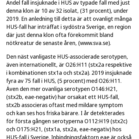
Andel fall insjuknade i HUS av typade fall med just
denna klon är 10 av 32 isolat, (31 procent), under
2019. En anledning till detta är att ovanligt många
HUS-fall har inträffat i sydöstra Sverige, en region
där just denna klon ofta förekommit bland
nötkreatur de senaste åren, (www.sva.se).
Den näst vanligaste HUS-associerade serotypen,
även internationellt, är O26:H11 (stx2a respektive
i kombinationen stx1a och stx2a). 2019 insjuknade
fyra av 75 fall i HUS, (5 procent) med O26:H11.
Även den mer ovanliga serotypen O146:H21,
(stx2b, eae-negativ) har orsakat ett HUS-fall,
stx2b associeras oftast med mildare symptom
och kan ses hos friska bärare. I år detekterades
för första gången serotyperna O112:H19 (stx2c)
och O175:H21, (stx1a, stx2a, eae-negativ) hos
HUS-fall i Sverige. Inbindningsfaktorn eae är också