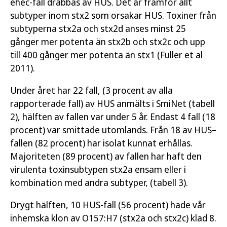
ehec-fall drabbas av HUS. Det är framför allt
subtyper inom stx2 som orsakar HUS. Toxiner från
subtyperna stx2a och stx2d anses minst 25
gånger mer potenta än stx2b och stx2c och upp
till 400 gånger mer potenta än stx1 (Fuller et al
2011).
Under året har 22 fall, (3 procent av alla
rapporterade fall) av HUS anmälts i SmiNet (tabell
2), hälften av fallen var under 5 år. Endast 4 fall (18
procent) var smittade utomlands. Från 18 av HUS–
fallen (82 procent) har isolat kunnat erhållas.
Majoriteten (89 procent) av fallen har haft den
virulenta toxinsubtypen stx2a ensam eller i
kombination med andra subtyper, (tabell 3).
Drygt hälften, 10 HUS-fall (56 procent) hade vår
inhemska klon av O157:H7 (stx2a och stx2c) klad 8.