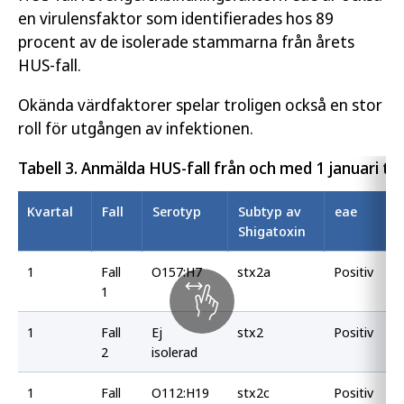
en virulensfaktor som identifierades hos 89
procent av de isolerade stammarna från årets
HUS-fall.
Okända värdfaktorer spelar troligen också en stor
roll för utgången av infektionen.
Tabell 3. Anmälda HUS-fall från och med 1 januari ti
Kvartal
Fall
Serotyp
Subtyp av
eae
Shigatoxin
1
Fall
O157:H7
stx2a
Positiv
1
1
Fall
Ej
stx2
Positiv
2
isolerad
1
Fall
O112:H19
stx2c
Positiv