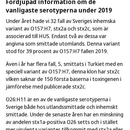
Fördjupad information om de
vanligaste serotyperna under 2019
Under året hade vi 32 fall av Sveriges inhemska
variant av O157:H7, stx2a och stx2c, som är
associerad till HUS. Endast två av dessa var
angivna som smittade utomlands. Denna variant
stod för 39 procent av O157:H7 fallen 2019.
Även i år har flera fall, 5, smittats i Turkiet med en
speciell variant av O157:H7, denna klon har stx2c
vilken saknar de 150 första baserna i toxingenen i
jämförelse med publicerade stx2c.
O26:H11 är en av de vanligaste serotyperna i
Sverige både hos utlandssmittade och inhemskt
smittade. Under de senaste åren har en minskning
av andelen stx1a-positiva O26 setts och i stället
mer virulenta varianter tillkommit med stx2a eller