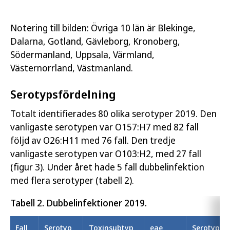
Notering till bilden: Övriga 10 län är Blekinge,
Dalarna, Gotland, Gävleborg, Kronoberg,
Södermanland, Uppsala, Värmland,
Västernorrland, Västmanland.
Serotypsfördelning
Totalt identifierades 80 olika serotyper 2019. Den
vanligaste serotypen var O157:H7 med 82 fall
följd av O26:H11 med 76 fall. Den tredje
vanligaste serotypen var O103:H2, med 27 fall
(figur 3). Under året hade 5 fall dubbelinfektion
med flera serotyper (tabell 2).
Tabell 2. Dubbelinfektioner 2019.
Fall
Serotyp
Toxinsubtyp
eae
Serotyp