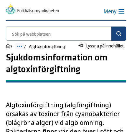
Meny
Sök på webbplatsen
Lyssna på innehållet
Algtoxinförgiftning
Sjukdomsinformation om
algtoxinförgiftning
Algtoxinförgiftning (algförgiftning)
orsakas av toxiner från cyanobakterier
(blågröna alger) vid algblomning.
Bakterierna finns världen över i sött och