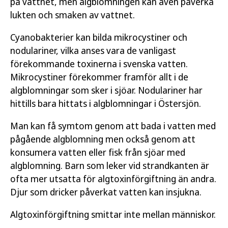
på vattnet, men algblomningen kan även påverka
lukten och smaken av vattnet.
Cyanobakterier kan bilda mikrocystiner och
nodulariner, vilka anses vara de vanligast
förekommande toxinerna i svenska vatten.
Mikrocystiner förekommer framför allt i de
algblomningar som sker i sjöar. Nodulariner har
hittills bara hittats i algblomningar i Östersjön.
Man kan få symtom genom att bada i vatten med
pågående algblomning men också genom att
konsumera vatten eller fisk från sjöar med
algblomning. Barn som leker vid strandkanten är
ofta mer utsatta för algtoxinförgiftning än andra.
Djur som dricker påverkat vatten kan insjukna.
Algtoxinförgiftning smittar inte mellan människor.