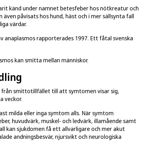
arit känd under namnet betesfeber hos nötkreatur och
n även påvisats hos hund, häst och i mer sällsynta fall
liga värdar.
v anaplasmos rapporterades 1997. Ett fåtal svenska
lasmos kan smitta mellan människor.
dling
 från smittotillfället till att symtomen visar sig,
a veckor.
ast milda eller inga symtom alls. När symtom
ber, huvudvärk, muskel- och ledvärk, illamående samt
all kan sjukdomen få ett allvarligare och mer akut
lade andningsbesvär, njursvikt och neurologiska