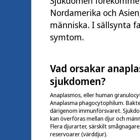
Sjukdomen förekommer 
Nordamerika och Asien,
människa. I sällsynta fa
symtom.
Vad orsakar anapla
sjukdomen?
Anaplasmos, eller human granulocy
Anaplasma phagocytophilum. Bakteri
därigenom immunförsvaret. Sjukdom
kan överföras mellan djur och männ
Flera djurarter, särskilt smågnagare
reservoarer (värddjur).