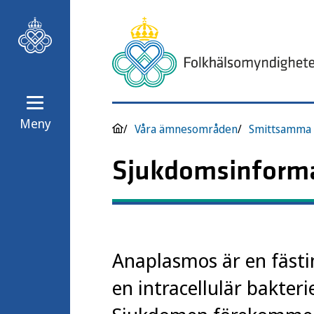
Meny
Våra ämnesområden
Smittsamma 
Sjukdomsinform
Anaplasmos är en fäst
en intracellulär bakter