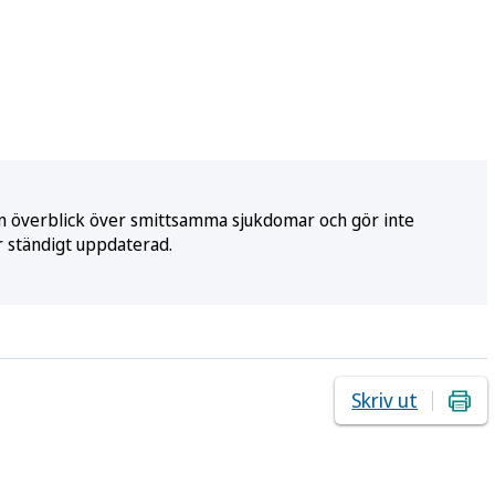
e en överblick över smittsamma sjukdomar och gör inte
r ständigt uppdaterad.
Skriv ut