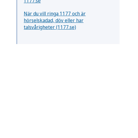
1177.se
När du vill ringa 1177 och är
hörselskadad, döv eller har
talsvårigheter (1177.se)