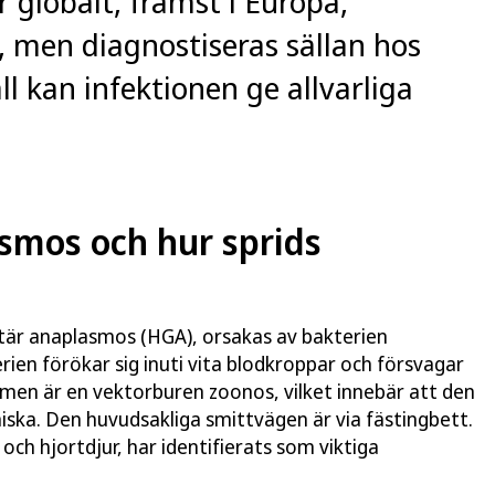
globalt, främst i Europa,
 men diagnostiseras sällan hos
ll kan infektionen ge allvarliga
smos och hur sprids
tär anaplasmos (HGA), orsakas av bakterien
en förökar sig inuti vita blodkroppar och försvagar
en är en vektorburen zoonos, vilket innebär att den
iska. Den huvudsakliga smittvägen är via fästingbett.
 och hjortdjur, har identifierats som viktiga