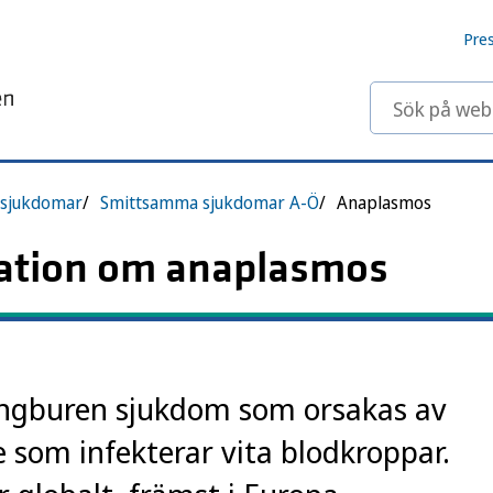
Pre
Sök på webbp
sjukdomar
Smittsamma sjukdomar A-Ö
Anaplasmos
ation om anaplasmos
ingburen sjukdom som orsakas av
ie som infekterar vita blodkroppar.