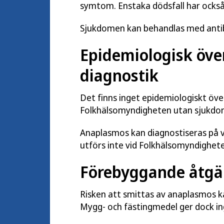
symtom. Enstaka dödsfall har också 
Sjukdomen kan behandlas med antib
Epidemiologisk öve
diagnostik
Det finns inget epidemiologiskt öv
Folkhälsomyndigheten utan sjukdom
Anaplasmos kan diagnostiseras på vi
utförs inte vid Folkhälsomyndighet
Förebyggande åtgä
Risken att smittas av anaplasmos k
Mygg- och fästingmedel ger dock inget