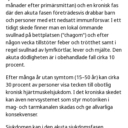
månader efter primärsmittan) och en kronisk fas
där den akuta fasen företrädesvis drabbar barn
och personer med ett nedsatt immunförsvar. I ett
tidigt skede finner man en lokal ömmande
svullnad på bettplatsen ("chagom") och efter
någon vecka tillstöter feber och trötthet samt i
regel svullnad av lymfkörtlar, lever och mjälte. Den
akuta dödligheten är i obehandlade fall cirka 10
procent.
Efter många år utan symtom (15–50 år) kan cirka
30 procent av personer visa tecken till obotlig
kronisk hjärtmuskelsjukdom. I det kroniska skedet
kan även nervsystemet som styr motoriken i
mag- och tarmkanalen skadas och ge allvarliga
konsekvenser.
Sjukdomen kan i den akuta sjukdomsfasen