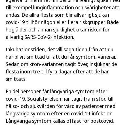
egenvård i hemmet. En del blir allvarligt sjuka med
till exempel lunginflammation och svårigheter att
andas. De allra flesta som blir allvarligt sjuka i
covid-19 tillhör någon eller flera riskgrupper. Både
hög ålder och annan sjuklighet ökar risken för
allvarlig SARS-CoV-2-infektion.
Inkubationstiden, det vill säga tiden från att du
har blivit smittad till att du får symtom, varierar.
Sedan omikron-varianten tagit över, insjuknar de
flesta inom tre till fyra dagar efter att de har
smittats.
En del personer får långvariga symtom efter
covid-19. Socialstyrelsen har tagit fram stöd till
hälso- och sjukvården för vård av patienter med
långvariga symtom efter en covid-19-infektion.
Långvariga symtom kallas oftast för postcovid.