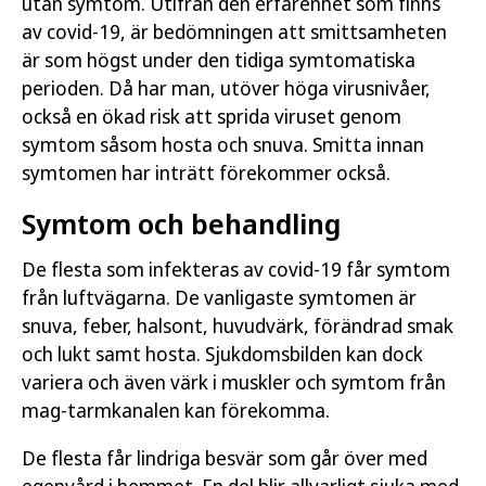
utan symtom. Utifrån den erfarenhet som finns
av covid-19, är bedömningen att smittsamheten
är som högst under den tidiga symtomatiska
perioden. Då har man, utöver höga virusnivåer,
också en ökad risk att sprida viruset genom
symtom såsom hosta och snuva. Smitta innan
symtomen har inträtt förekommer också.
Symtom och behandling
De flesta som infekteras av covid-19 får symtom
från luftvägarna. De vanligaste symtomen är
snuva, feber, halsont, huvudvärk, förändrad smak
och lukt samt hosta. Sjukdomsbilden kan dock
variera och även värk i muskler och symtom från
mag-tarmkanalen kan förekomma.
De flesta får lindriga besvär som går över med