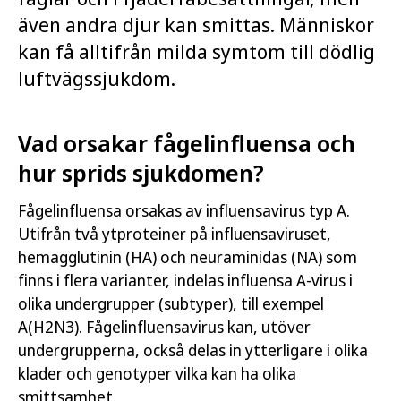
även andra djur kan smittas. Människor
kan få alltifrån milda symtom till dödlig
luftvägssjukdom.
Vad orsakar fågelinfluensa och
hur sprids sjukdomen?
Fågelinfluensa orsakas av influensavirus typ A.
Utifrån två ytproteiner på influensaviruset,
hemagglutinin (HA) och neuraminidas (NA) som
finns i flera varianter, indelas influensa A-virus i
olika undergrupper (subtyper), till exempel
A(H2N3). Fågelinfluensavirus kan, utöver
undergrupperna, också delas in ytterligare i olika
klader och genotyper vilka kan ha olika
smittsamhet.