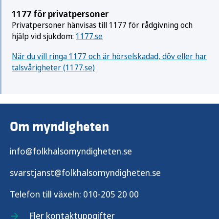
1177 för privatpersoner
Privatpersoner hänvisas till 1177 för rådgivning och
hjälp vid sjukdom:
1177.se
När du vill ringa 1177 och är hörselskadad, döv eller har
talsvårigheter (1177.se)
Om myndigheten
info@folkhalsomyndigheten.se
svarstjanst@folkhalsomyndigheten.se
Telefon till växeln:
010-205 20 00
Fler kontaktuppgifter