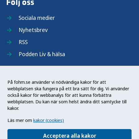
Följ oss
Sociala medier
Nyhetsbrev
RSS
Podden Liv & hälsa
På fohm.se använder vi nödvändiga kakor för att
webbplatsen ska fungera på ett bra sätt för dig. Vi använder
Folkhälsomyndigheten (Fohm) är en nationell
också kakor för webbanalys för att kunna förbättra
kunskapsmyndighet som arbetar för en bättre
webbplatsen. Du kan när som helst ändra ditt samtycke till
folkhälsa. Det gör myndigheten genom att
kakor.
utveckla och stödja samhällets arbete med att
Läs mer om
kakor (cookies)
främja hälsa, förebygga ohälsa och skydda mot
hälsohot. Vår vision är en folkhälsa som stärker
Acceptera alla kakor