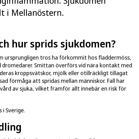
lunginflammation. Sjukdomen
t i Mellanöstern.
ch hur sprids sjukdomen?
m ursprungligen tros ha förkommit hos fladdermöss,
d dromedarer. Smittan överförs vid nära kontakt med
ras kroppsvätskor, mjölk eller otillräckligt tillagat
ad förmåga att spridas mellan människor. Fall har
d av sjuka, vilket framför allt innebär en risk för
 i Sverige.
dling