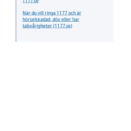
1177.se
När du vill ringa 1177 och är
hörselskadad, döv eller har
talsvårigheter (1177.se)