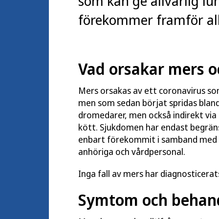
som kan ge allvarlig 
förekommer framför all
Vad orsakar mers o
Mers orsakas av ett coronavirus so
men som sedan börjat spridas blan
dromedarer, men också indirekt via de
kött. Sjukdomen har endast begräns
enbart förekommit i samband med vår
anhöriga och vårdpersonal.
Inga fall av mers har diagnosticerats
Symtom och behan