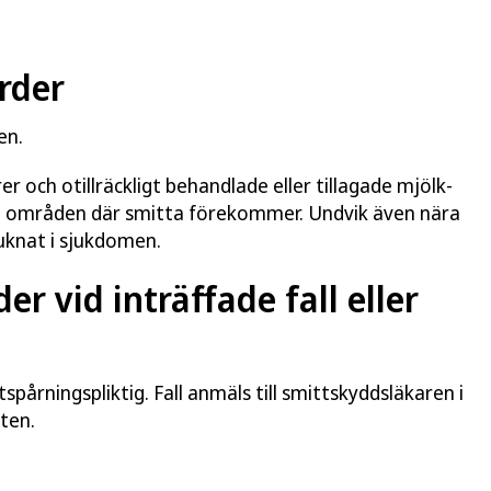
rder
en.
och otillräckligt behandlade eller tillagade mjölk-
r i områden där smitta förekommer. Undvik även nära
uknat i sjukdomen.
r vid inträffade fall eller
årningspliktig. Fall anmäls till smittskyddsläkaren i
ten.