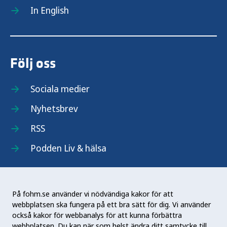
In English
Följ oss
Sociala medier
Nyhetsbrev
RSS
Podden Liv & hälsa
På fohm.se använder vi nödvändiga kakor för att
webbplatsen ska fungera på ett bra sätt för dig. Vi använder
Folkhälsomyndigheten (Fohm) är en nationell
också kakor för webbanalys för att kunna förbättra
kunskapsmyndighet som arbetar för en bättre
webbplatsen. Du kan när som helst ändra ditt samtycke till