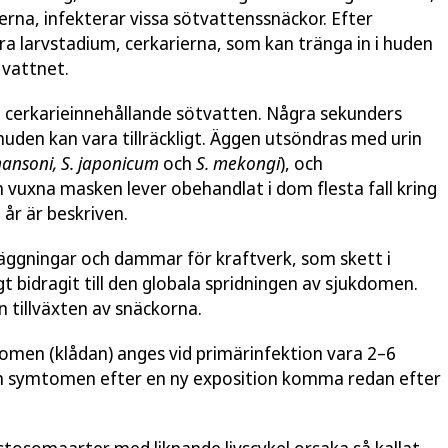
erna, infekterar vissa sötvattenssnäckor. Efter
dra larvstadium, cerkarierna, som kan tränga in i huden
 vattnet.
 cerkarieinnehållande sötvatten. Några sekunders
huden kan vara tillräckligt. Äggen utsöndras med urin
mansoni,
S. japonicum
och
S. mekongi
), och
 vuxna masken lever obehandlat i dom flesta fall kring
 år är beskriven.
ggningar och dammar för kraftverk, som skett i
t bidragit till den globala spridningen av sjukdomen.
 tillväxten av snäckorna.
tomen (klådan) anges vid primärinfektion vara 2–6
an symtomen efter en ny exposition komma redan efter