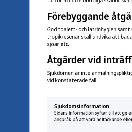
tid för att inte obotliga skador skal
Förebyggande åtgä
God toalett- och latrinhygien sam
tropikresenär skall undvika att bada 
sjöar etc.
Åtgärder vid inträff
Sjukdomen är inte anmälningsplikti
vid konstaterade fall.
Sjukdomsinformation
Sidans information syftar till att g
anspråk på att vara heltäckande elle