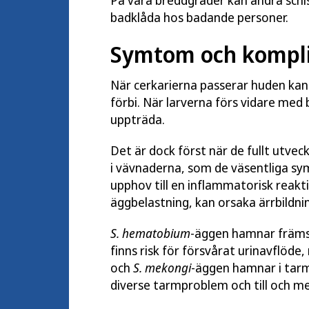
På våra breddgrader kan andra schi
badklåda hos badande personer.
Symtom och kompli
När cerkarierna passerar huden kan
förbi. När larverna förs vidare med
uppträda.
Det är dock först när de fullt utv
i vävnaderna, som de väsentliga sy
upphov till en inflammatorisk reakt
äggbelastning, kan orsaka ärrbildni
S. hematobium
-äggen hamnar främst
finns risk för försvårat urinavflöde
och
S. mekongi
-äggen hamnar i tar
diverse tarmproblem och till och m