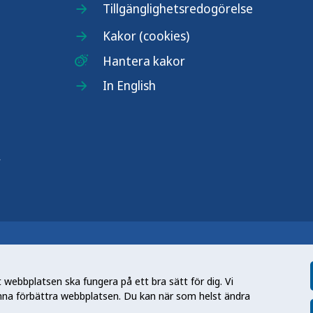
Tillgänglighetsredogörelse
Kakor (cookies)
Hantera kakor
In English
r
n nationell kunskapsmyndighet som
et gör myndigheten genom att utveckla
webbplatsen ska fungera på ett bra sätt för dig. Vi
tt främja hälsa, förebygga ohälsa och
nna förbättra webbplatsen. Du kan när som helst ändra
en folkhälsa som stärker samhällets