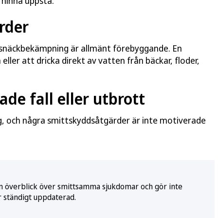
l hinna uppstå.
rder
t snäckbekämpning är allmänt förebyggande. En
eller att dricka direkt av vatten från bäckar, floder,
ade fall eller utbrott
g, och några smittskyddsåtgärder är inte motiverade
e en överblick över smittsamma sjukdomar och gör inte
r ständigt uppdaterad.