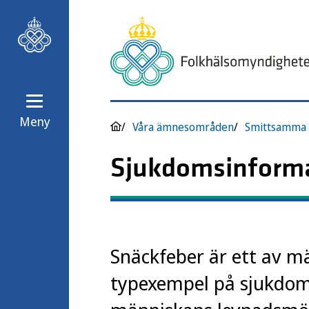
Meny
Våra ämnesområden
Smittsamma 
Sjukdomsinforma
Snäckfeber är ett av mä
typexempel på sjukdoma