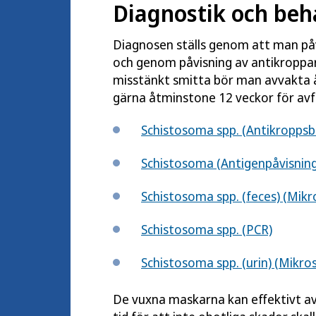
Diagnostik och beh
Diagnosen ställs genom att man påvi
och genom påvisning av antikroppar 
misstänkt smitta bör man avvakta 
gärna åtminstone 12 veckor för avför
Schistosoma spp. (Antikropps
Schistosoma (Antigenpåvisning
Schistosoma spp. (feces) (Mikr
Schistosoma spp. (PCR)
Schistosoma spp. (urin) (Mikro
De vuxna maskarna kan effektivt a