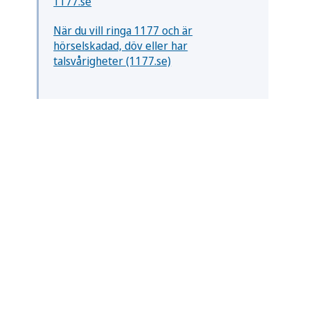
1177.se
När du vill ringa 1177 och är
hörselskadad, döv eller har
talsvårigheter (1177.se)