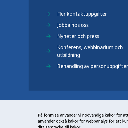
Fler kontaktuppgifter
Jobba hos oss
Nyheter och press
Konferens, webbinarium och
utbildning
Behandling av personuppgifte
Folkhälsomyndigheten (Fohm) är e
arbetar för en bättre folkhälsa. D
På fohm.se använder vi nödvändiga kakor för att 
och stödja samhällets arbete med a
använder också kakor för webbanalys för att ku
skydda mot hälsohot. Vår vision är 
ditt samtycke till kakor.