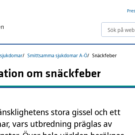
Pre
Sök på webbp
sjukdomar
Smittsamma sjukdomar A-Ö
Snäckfeber
tion om snäckfeber
nsklighetens stora gissel och ett
r, vars utbredning präglas av