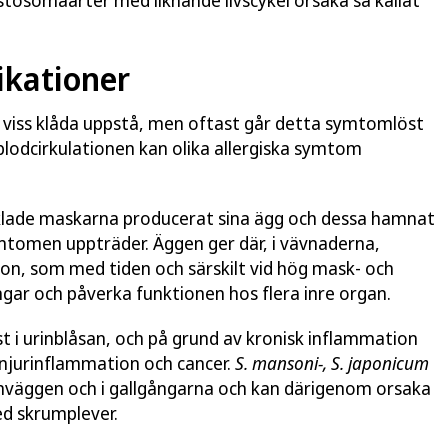
stosomaarter med liknande livscykel orsaka så kallat
kationer
 viss klåda uppstå, men oftast går detta symtomlöst
 blodcirkulationen kan olika allergiska symtom
ecklade maskarna producerat sina ägg och dessa hamnat
mtomen uppträder. Äggen ger där, i vävnaderna,
ion, som med tiden och särskilt vid hög mask- och
ngar och påverka funktionen hos flera inre organ.
 i urinblåsan, och på grund av kronisk inflammation
, njurinflammation och cancer.
S. mansoni-,
S. japonicum
mväggen och i gallgångarna och kan därigenom orsaka
ed skrumplever.