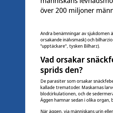
människans levnadsmön
över 200 miljoner männ
Andra benämningar av sjukdomen är
orsakande inälvsmask) och bilharzi
"upptäckare", tysken Bilharz).
Vad orsakar snäckf
sprids den?
De parasiter som orsakar snäckfeber
kallade trematoder. Maskarnas larve
blodcirkulationen, och de sedermer
Äggen hamnar sedan i olika organ, b
När äggen, via människans urin elle