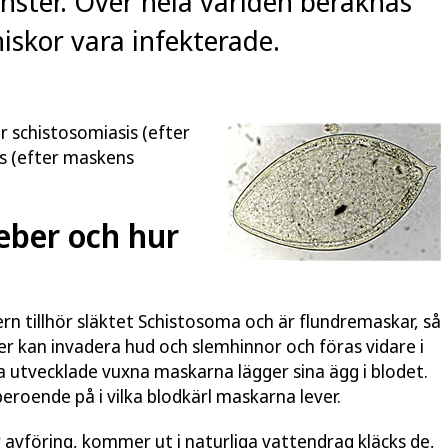
ster. Över hela världen beräknas
iskor vara infekterade.
 schistosomiasis (efter
os (efter maskens
eber och hur
n tillhör släktet Schistosoma och är flundremaskar, så
r kan invadera hud och slemhinnor och föras vidare i
a utvecklade vuxna maskarna lägger sina ägg i blodet.
eroende på i vilka blodkärl maskarna lever.
r avföring, kommer ut i naturliga vattendrag kläcks de,