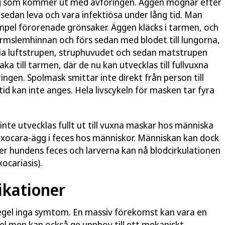
gg som kommer ut med avföringen. Äggen mognar efter
n sedan leva och vara infektiösa under lång tid. Man
mpel förorenade grönsaker. Äggen kläcks i tarmen, och
armslemhinnan och förs sedan med blodet till lungorna,
Via luftstrupen, struphuvudet och sedan matstrupen
 till tarmen, där de nu kan utvecklas till fullvuxna
gen. Spolmask smittar inte direkt från person till
id kan inte anges. Hela livscykeln för masken tar fyra
te utvecklas fullt ut till vuxna maskar hos människa
oxocara-ägg i feces hos människor. Människan kan dock
ler hundens feces och larverna kan nå blodcirkulationen
ocariasis).
kationer
 regel inga symtom. En massiv förekomst kan vara en
el men kan också ge upphov till ett mekaniskt