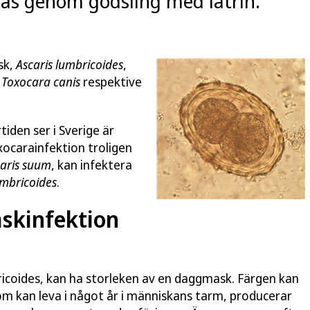
as genom gödsling med latrin.
sk,
Ascaris lumbricoides
,
,
Toxocara canis
respektive
tiden ser i Sverige är
xocarainfektion troligen
aris suum
, kan infektera
umbricoides
.
skinfektion
icoides, kan ha storleken av en daggmask. Färgen kan
, som kan leva i något år i människans tarm, producerar