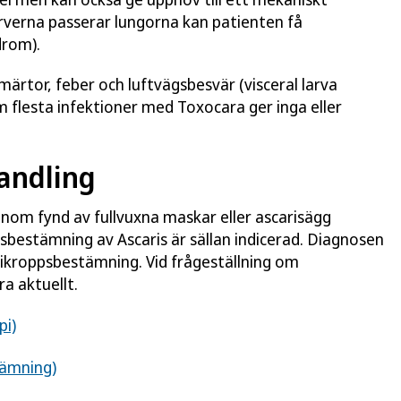
arverna passerar lungorna kan patienten få
drom).
märtor, feber och luftvägsbesvär (visceral larva
 flesta infektioner med Toxocara ger inga eller
andling
enom fynd av fullvuxna maskar eller ascarisägg
psbestämning av Ascaris är sällan indicerad. Diagnosen
ikroppsbestämning. Vid frågeställning om
a aktuellt.
pi)
tämning)