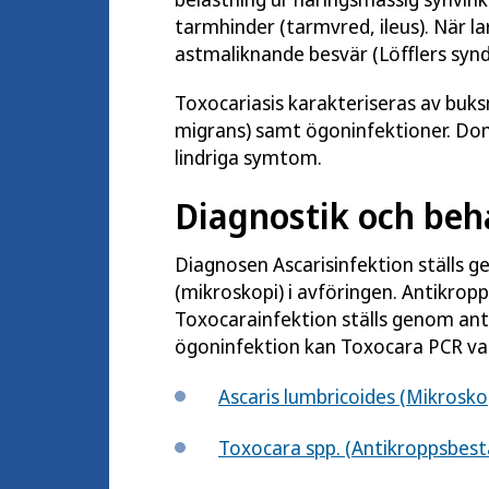
tarmhinder (tarmvred, ileus). När l
astmaliknande besvär (Löfflers syn
Toxocariasis karakteriseras av buks
migrans) samt ögoninfektioner. Dom
lindriga symtom.
Diagnostik och beh
Diagnosen Ascarisinfektion ställs g
(mikroskopi) i avföringen. Antikrop
Toxocarainfektion ställs genom ant
ögoninfektion kan Toxocara PCR var
Ascaris lumbricoides (Mikrosko
Toxocara spp. (Antikroppsbes