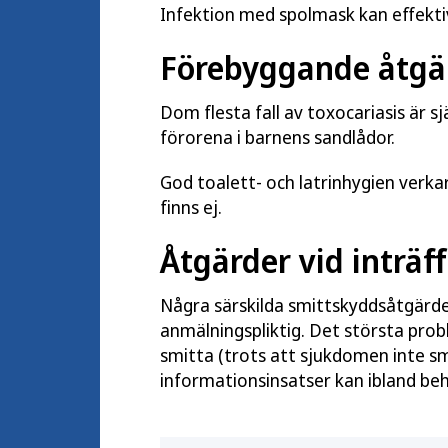
Infektion med spolmask kan effekt
Förebyggande åtgä
Dom flesta fall av toxocariasis är s
förorena i barnens sandlådor.
God toalett- och latrinhygien verk
finns ej.
Åtgärder vid inträff
Några särskilda smittskyddsåtgärde
anmälningspliktig. Det största prob
smitta (trots att sjukdomen inte smi
informationsinsatser kan ibland be