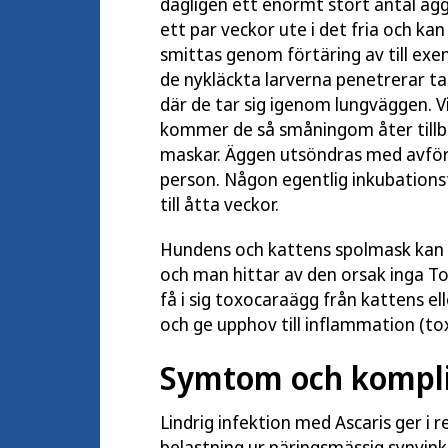
dagligen ett enormt stort antal ä
ett par veckor ute i det fria och ka
smittas genom förtäring av till exe
de nykläckta larverna penetrerar t
där de tar sig igenom lungväggen. 
kommer de så småningom åter tillbaka
maskar. Äggen utsöndras med avförin
person. Någon egentlig inkubationst
till åtta veckor.
Hundens och kattens spolmask kan in
och man hittar av den orsak inga T
få i sig toxocaraägg från kattens el
och ge upphov till inflammation (tox
Symtom och kompli
Lindrig infektion med Ascaris ger i
belastning ur näringsmässig synvink