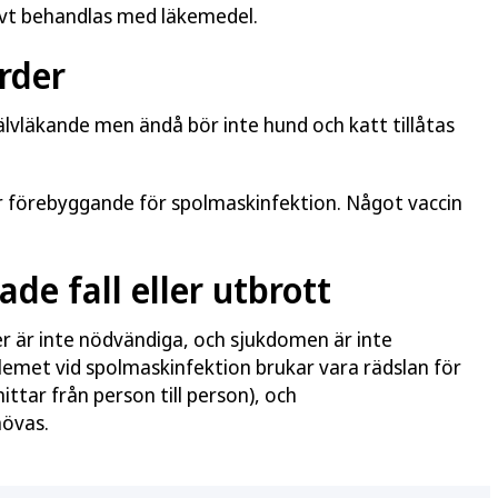
ivt behandlas med läkemedel.
rder
jälvläkande men ändå bör inte hund och katt tillåtas
ar förebyggande för spolmaskinfektion. Något vaccin
ade fall eller utbrott
r är inte nödvändiga, och sjukdomen är inte
lemet vid spolmaskinfektion brukar vara rädslan för
ttar från person till person), och
hövas.