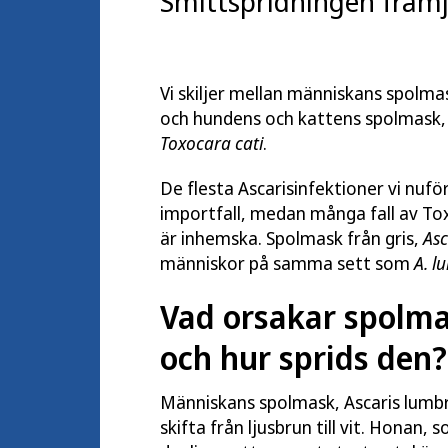
Smittspridningen främj
Vi skiljer mellan människans spolma
och hundens och kattens spolmask
Toxocara cati
.
De flesta Ascarisinfektioner vi nuför
importfall, medan många fall av To
är inhemska. Spolmask från gris,
Asc
människor på samma sett som
A. l
Vad orsakar spolma
och hur sprids den?
Människans spolmask, Ascaris lumbr
skifta från ljusbrun till vit. Honan