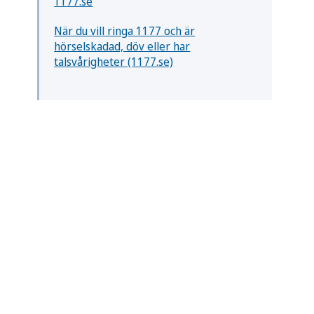
1177.se
När du vill ringa 1177 och är
hörselskadad, döv eller har
talsvårigheter (1177.se)