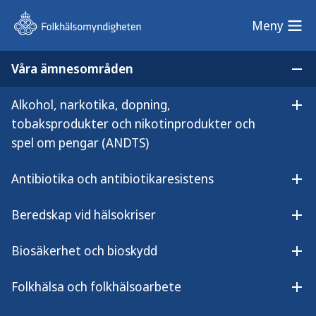
Meny
Meny
Våra ämnesområden
Sök på webbplatsen
Öp
Alkohol, narkotika, dopning,
Lyssna på innehållet
Öpp
Trematodinfektioner
tobaksprodukter och nikotinprodukter och
Sjukdomsinformation om
spel om pengar (ANDTS)
trematodinfektioner
Antibiotika och antibiotikaresistens
Öpp
Beredskap vid hälsokriser
Öpp
Gruppen Trematoder (flundremaskar)
Biosäkerhet och bioskydd
Öpp
är mycket stor och flera trematodarter
Folkhälsa och folkhälsoarbete
kan orsaka sjukdom hos människa. Den
Öpp
globalt viktigaste är Schistosoma, som