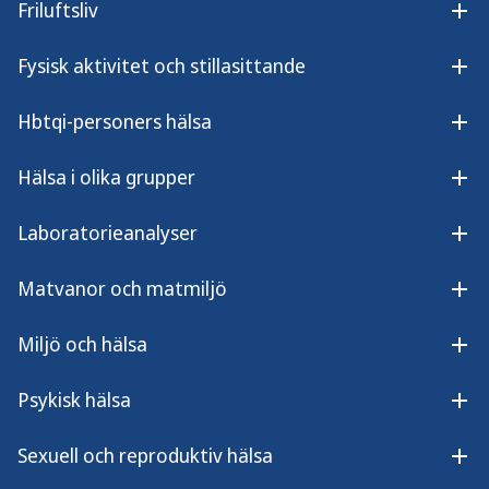
Friluftsliv
Öpp
orsakar snäckfeber.
Fysisk aktivitet och stillasittande
Öpp
Andra benämningar på sjukdomen är Clonorchis
Hbtqi-personers hälsa
Öpp
sinensis, Dicrocoelium dendriticum, Flundremask,
Flundror, Fasciola hepatica, Fasciolopsis buski,
Hälsa i olika grupper
Öpp
Heterophyes heterophyes, Leverflundra,
Lungflundra, Opistorchis och Paragonimus ssp.
Laboratorieanalyser
Öpp
Några andra humanpatogena
Matvanor och matmiljö
Öpp
trematoder
Miljö och hälsa
Öpp
Clonorchis sinensis
Psykisk hälsa
Clonorchis sinensis
(kinesiska levermasken,
Öpp
orientalisk levermask) finns endemiskt i Fjärran
Sexuell och reproduktiv hälsa
Östern, bland annat i Kina och Vietnam. Parasiten
Öpp