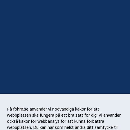
In English
Följ oss
Sociala medier
Nyhetsbrev
RSS
Podden Liv & hälsa
På fohm.se använder vi nödvändiga kakor för att
webbplatsen ska fungera på ett bra sätt för dig. Vi använder
Folkhälsomyndigheten (Fohm) är en nationell
också kakor för webbanalys för att kunna förbättra
kunskapsmyndighet som arbetar för en bättre
webbplatsen. Du kan när som helst ändra ditt samtycke till