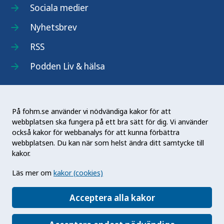
Sociala medier
Nyhetsbrev
RSS
Podden Liv & hälsa
På fohm.se använder vi nödvändiga kakor för att
webbplatsen ska fungera på ett bra sätt för dig. Vi använder
Folkhälsomyndigheten (Fohm) är en nationell
också kakor för webbanalys för att kunna förbättra
kunskapsmyndighet som arbetar för en bättre
webbplatsen. Du kan när som helst ändra ditt samtycke till
folkhälsa. Det gör myndigheten genom att
kakor.
utveckla och stödja samhällets arbete med att
Läs mer om
kakor (cookies)
främja hälsa, förebygga ohälsa och skydda mot
hälsohot. Vår vision är en folkhälsa som stärker
Acceptera alla kakor
samhällets utveckling.