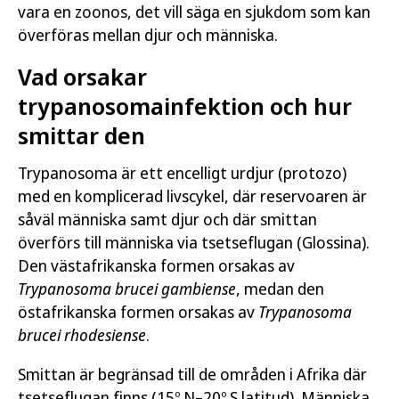
vara en zoonos, det vill säga en sjukdom som kan
överföras mellan djur och människa.
Vad orsakar
trypanosomainfektion och hur
smittar den
Trypanosoma är ett encelligt urdjur (protozo)
med en komplicerad livscykel, där reservoaren är
såväl människa samt djur och där smittan
överförs till människa via tsetseflugan (Glossina).
Den västafrikanska formen orsakas av
Trypanosoma brucei gambiense
, medan den
östafrikanska formen orsakas av
Trypanosoma
brucei rhodesiense
.
Smittan är begränsad till de områden i Afrika där
tsetseflugan finns (15º N–20º S latitud). Människa