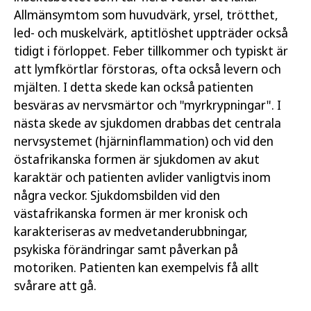
Allmänsymtom som huvudvärk, yrsel, trötthet,
led- och muskelvärk, aptitlöshet uppträder också
tidigt i förloppet. Feber tillkommer och typiskt är
att lymfkörtlar förstoras, ofta också levern och
mjälten. I detta skede kan också patienten
besväras av nervsmärtor och "myrkrypningar". I
nästa skede av sjukdomen drabbas det centrala
nervsystemet (hjärninflammation) och vid den
östafrikanska formen är sjukdomen av akut
karaktär och patienten avlider vanligtvis inom
några veckor. Sjukdomsbilden vid den
västafrikanska formen är mer kronisk och
karakteriseras av medvetanderubbningar,
psykiska förändringar samt påverkan på
motoriken. Patienten kan exempelvis få allt
svårare att gå.