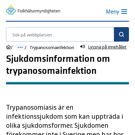
Meny
Sök på webbplatsen
Lyssna på innehållet
Trypanosomainfektion
Sjukdomsinformation om
trypanosomainfektion
Trypanosomiasis är en
infektionssjukdom som kan uppträda i
olika sjukdomsformer. Sjukdomen
förekommer inte i Sverige men har hos