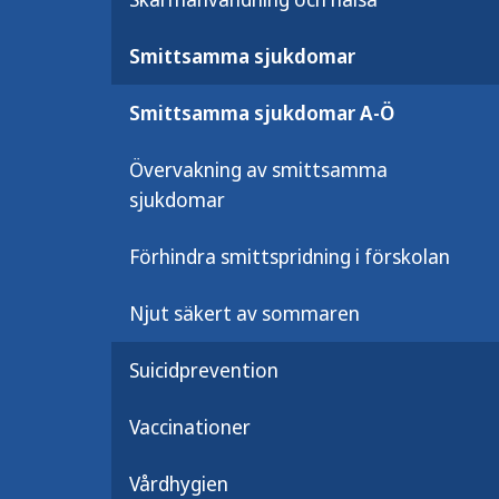
Om myndigheten
Smittsamma sjukdomar
Smittsamma sjukdomar A-Ö
info@folkhalsomyndigheten.se
svarstjanst@folkhalsomyndigheten
Övervakning av smittsamma
sjukdomar
Telefon till växeln:
010-205 20 00
Förhindra smittspridning i förskolan
Fler kontaktuppgifter
Njut säkert av sommaren
Jobba hos oss
Nyheter och press
Suicidprevention
Konferens, webbinarium och
Vaccinationer
utbildning
Behandling av personuppgifte
Vårdhygien