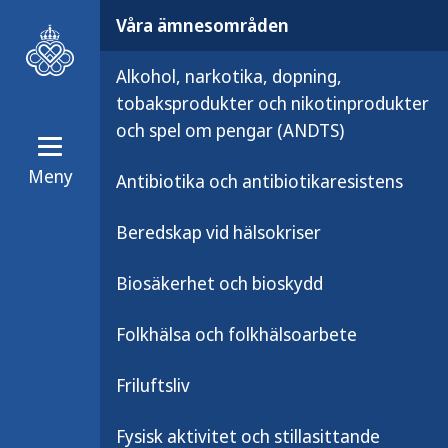
Våra ämnesområden
Alkohol, narkotika, dopning,
tobaksprodukter och nikotinprodukter
och spel om pengar (ANDTS)
Meny
Antibiotika och antibiotikaresistens
Våra ämnesområden
Smittsamma 
Beredskap vid hälsokriser
MDR-TB-gruppe
Biosäkerhet och bioskydd
Folkhälsa och folkhälsoarbete
Behandlande läkare ka
Friluftsliv
komplicerade TB-fall.
Fysisk aktivitet och stillasittande