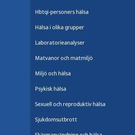
Hbtqi-personers hälsa
MDR-TB-gruppen är en expertgrupp 
infektionsläkare. Gruppen har reg
Hälsa i olika grupper
fram till bästa behandling för alla f
svårbehandlade fall av TB.
Laboratorieanalyser
Behandlande läkare kan kontakta grup
Matvanor och matmiljö
bjuds då också in till möte när deras 
Miljö och hälsa
Uppdaterad:
6 mars 2023
Psykisk hälsa
Sexuell och reproduktiv hälsa
Sjukdomsutbrott
Skärmanvändning och hälsa