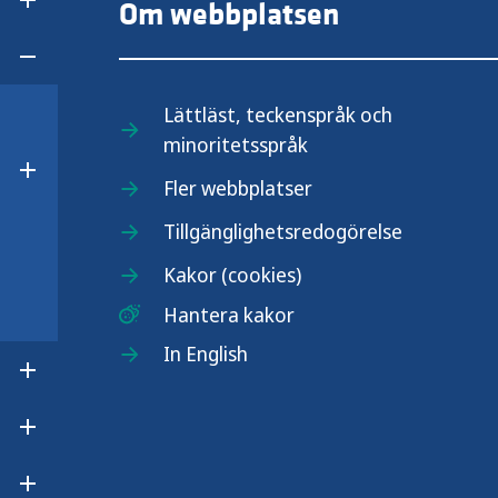
Om webbplatsen
Öppna undermeny för Skärmanvändning och hälsa
Öppna undermeny för Smittsamma sjukdomar
Lättläst, teckenspråk och
minoritetsspråk
.se
Öppna undermeny för Övervakning av smittsamma 
Fler webbplatser
Tillgänglighetsredogörelse
Kakor (cookies)
Hantera kakor
In English
Öppna undermeny för Suicidprevention
Öppna undermeny för Vaccinationer
r
Öppna undermeny för Vårdhygien