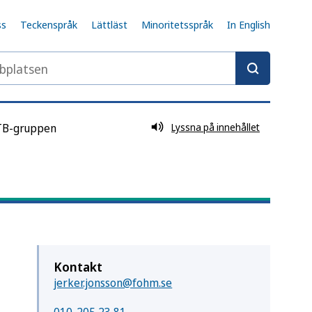
ss
Teckenspråk
Lättläst
Minoritetsspråk
In English
tobaksprodukter och nikotinprodukter och spel om pen
latsen
B-gruppen
Lyssna på innehållet
istens
Kontakt
jerker.jonsson@fohm.se
nde