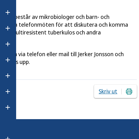
Öppna undermeny för Hbtqi-personers hälsa
som består av mikrobiologer och barn- och
elbundna telefonmöten för att diskutera och komma
Öppna undermeny för Hälsa i olika grupper
all av multiresistent tuberkulos och andra
Öppna undermeny för Laboratorieanalyser
pen via telefon eller mail till Jerker Jonsson och
fall tas upp.
Öppna undermeny för Matvanor och matmiljö
Öppna undermeny för Miljö och hälsa
Skriv ut
Öppna undermeny för Psykisk hälsa
Öppna undermeny för Sexuell och reproduktiv hälsa