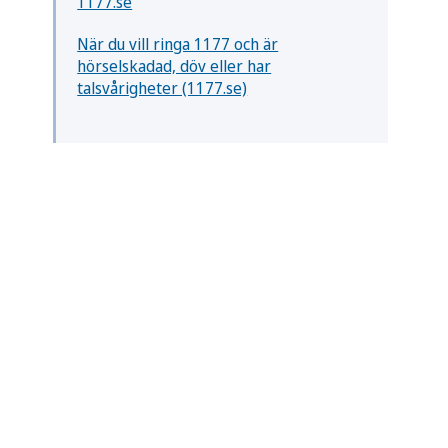
1177.se
När du vill ringa 1177 och är
hörselskadad, döv eller har
talsvårigheter (1177.se)