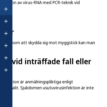
tektion av virus-RNA med PCR-teknik vid
um.
Öppna undermeny för Övervikt och obesitas
Öppna undermeny för Statistik och data
rder
Öppna undermeny för Anmäl och rapportera
men. Genom att skydda sig mot myggstick kan man
Öppna undermeny för Regler och tillsyn
r.
r vid inträffade fall eller
Öppna undermeny för Publikationer
Öppna undermeny för Om Folkhälsomyndigheten
sinfektion är anmälningspliktiga enligt
encefalit. Sjukdomen usutuvirusinfektion är inte