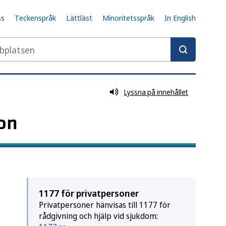
ss
Teckenspråk
Lättläst
Minoritetsspråk
In English
tobaksprodukter och nikotinprodukter och spel om pen
latsen
Lyssna på innehållet
istens
on
1177 för privatpersoner
Privatpersoner hänvisas till 1177 för
rådgivning och hjälp vid sjukdom:
nde