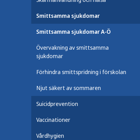
Usutuvirus påträffades i Sverige hos 
Smittsamma sjukdomar
av usutuvirusinfektion hos människo
Symtom och behan
Smittsamma sjukdomar A-Ö
Usutuvirusinfektion hos människor 
Övervakning av smittsamma
upptäckts via screening av blodgiva
sjukdomar
symtomatisk sjukdom som finns bes
utslag och feber. Enstaka personer
Förhindra smittspridning i förskolan
allvarlig sjukdom med hjärninflamm
Njut säkert av sommaren
Epidemiologisk öve
Suicidprevention
diagnostik
Vaccinationer
Det finns inget epidemiologiskt öv
Folkhälsomyndigheten utan sjukdom
Vårdhygien