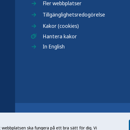
Fler webbplatser
Tillgänglighetsredogörelse
Kakor (cookies)
Hantera kakor
In English
r
n nationell kunskapsmyndighet som
et gör myndigheten genom att utveckla
webbplatsen ska fungera på ett bra sätt för dig. Vi