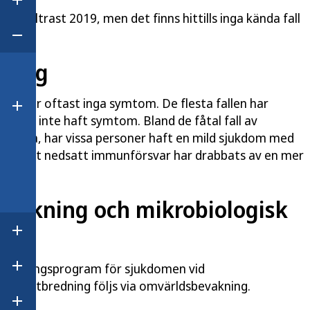
Öppna undermeny för Skärmanvändning och hälsa
en koltrast 2019, men det finns hittills inga kända fall
r.
Öppna undermeny för Smittsamma sjukdomar
dling
orsakar oftast inga symtom. De flesta fallen har
Öppna undermeny för Övervakning av smittsamma 
re som inte haft symtom. Bland de fåtal fall av
krivna, har vissa personer haft en mild sjukdom med
 med ett nedsatt immunförsvar har drabbats av en mer
ation.
rvakning och mikrobiologisk
Öppna undermeny för Suicidprevention
ervakningsprogram för sjukdomen vid
Öppna undermeny för Vaccinationer
ens utbredning följs via omvärldsbevakning.
Öppna undermeny för Vårdhygien