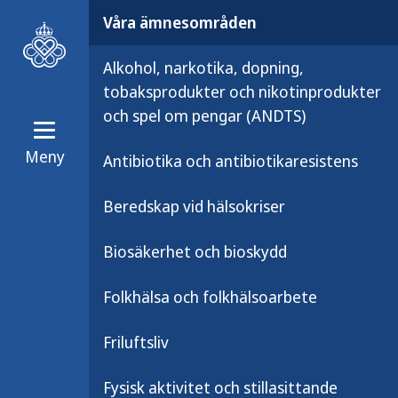
Våra ämnesområden
Alkohol, narkotika, dopning,
tobaksprodukter och nikotinprodukter
och spel om pengar (ANDTS)
Meny
Antibiotika och antibiotikaresistens
Våra ämnesområden
Smittsamma 
Beredskap vid hälsokriser
Sjukdomsinforma
Biosäkerhet och bioskydd
Folkhälsa och folkhälsoarbete
Usutuvirus sprids mell
Friluftsliv
tros vara utbredd bland
Fysisk aktivitet och stillasittande