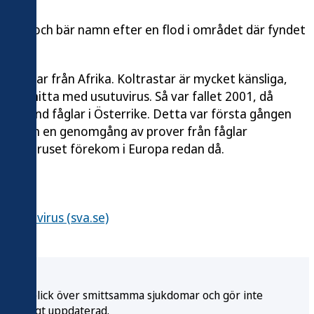
frika och bär namn efter en flod i området där fyndet
ttfåglar från Afrika. Koltrastar är mycket känsliga,
era smitta med usutuvirus. Så var fallet 2001, då
t bland fåglar i Österrike. Detta var första gången
pa. Men en genomgång av prover från fåglar
 usutaviruset förekom i Europa redan då.
Usutu-virus (sva.se)
e en överblick över smittsamma sjukdomar och gör inte
r ständigt uppdaterad.