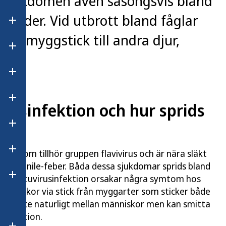
 sjukdomen även säsongsvis bland
a länder. Vid utbrott bland fåglar
Öppna undermeny för Hbtqi-personers hälsa
via myggstick till andra djur,
Öppna undermeny för Hälsa i olika grupper
Öppna undermeny för Laboratorieanalyser
Öppna undermeny för Matvanor och matmiljö
rusinfektion och hur sprids
Öppna undermeny för Miljö och hälsa
irus som tillhör gruppen flavivirus och är nära släkt
Öppna undermeny för Psykisk hälsa
west nile-feber. Båda dessa sjukdomar sprids bland
 att usutuvirusinfektion orsakar några symtom hos
Öppna undermeny för Sexuell och reproduktiv hälsa
människor via stick från myggarter som sticker både
rids inte naturligt mellan människor men kan smitta
plantation.