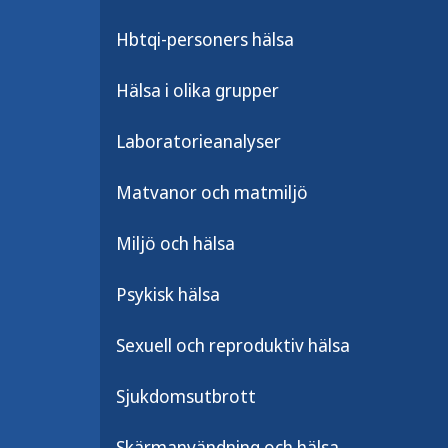
2000-talet förekommer
fåglar i flera europeisk
Hbtqi-personers hälsa
överförs ibland smittan 
Hälsa i olika grupper
inklusive människor.
Laboratorieanalyser
Matvanor och matmiljö
Vad orsakar usutuvi
Miljö och hälsa
sjukdomen?
Psykisk hälsa
Usutuvirusinfektion orsakas av ett v
med viruset som orsakar sjukdomen 
Sexuell och reproduktiv hälsa
fåglar men det är ytterst ovanligt
människor. Sjukdomen överförs till 
Sjukdomsutbrott
fåglar och människor. Sjukdomen sp
via blodtransfusion och organtrans
Skärmanvändning och hälsa