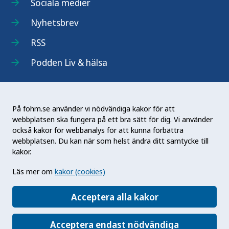
Sociala medier
Nyhetsbrev
RSS
Podden Liv & hälsa
På fohm.se använder vi nödvändiga kakor för att
webbplatsen ska fungera på ett bra sätt för dig. Vi använder
Folkhälsomyndigheten (Fohm) är en nationell
också kakor för webbanalys för att kunna förbättra
kunskapsmyndighet som arbetar för en bättre
webbplatsen. Du kan när som helst ändra ditt samtycke till
folkhälsa. Det gör myndigheten genom att
kakor.
utveckla och stödja samhällets arbete med att
Läs mer om
kakor (cookies)
främja hälsa, förebygga ohälsa och skydda mot
hälsohot. Vår vision är en folkhälsa som stärker
Acceptera alla kakor
samhällets utveckling.
Acceptera endast nödvändiga