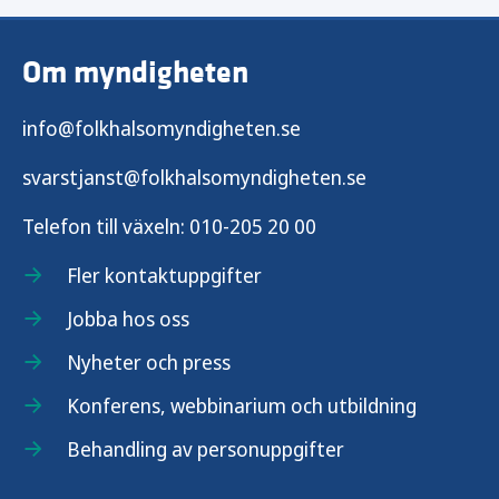
Kontroll, inflytande och delaktighet
Om myndigheten
En jämlik och hälsofrämjande hälso- och
sjukvård
info@folkhalsomyndigheten.se
Hälsa – Resultat för Folkhälsan i Sverige
svarstjanst@folkhalsomyndigheten.se
Telefon till växeln:
010-205 20 00
Fler kontaktuppgifter
Jobba hos oss
Nyheter och press
Konferens, webbinarium och utbildning
Behandling av personuppgifter