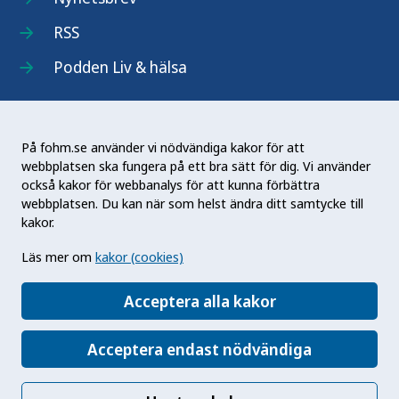
RSS
Podden Liv & hälsa
På fohm.se använder vi nödvändiga kakor för att
webbplatsen ska fungera på ett bra sätt för dig. Vi använder
Folkhälsomyndigheten (Fohm) är en nationell
också kakor för webbanalys för att kunna förbättra
kunskapsmyndighet som arbetar för en bättre
webbplatsen. Du kan när som helst ändra ditt samtycke till
folkhälsa. Det gör myndigheten genom att
kakor.
utveckla och stödja samhällets arbete med att
Läs mer om
kakor (cookies)
främja hälsa, förebygga ohälsa och skydda mot
hälsohot. Vår vision är en folkhälsa som stärker
Acceptera alla kakor
samhällets utveckling.
Acceptera endast nödvändiga