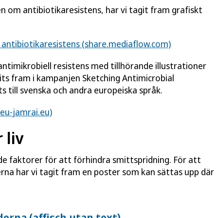
om antibiotikaresistens, har vi tagit fram grafiskt
 antibiotikaresistens (share.mediaflow.com)
imikrobiell resistens med tillhörande illustrationer
its fram i kampanjen
Sketching Antimicrobial
s till svenska och andra europeiska språk.
(eu-jamrai.eu)
 liv
e faktorer för att förhindra smittspridning. För att
a har vi tagit fram en poster som kan sättas upp där
erna (affisch utan text)