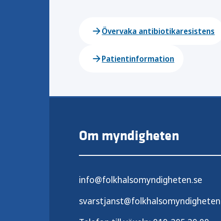
Övervaka antibiotikaresistens
Patientinformation
Om myndigheten
info@folkhalsomyndigheten.se
svarstjanst@folkhalsomyndigheten