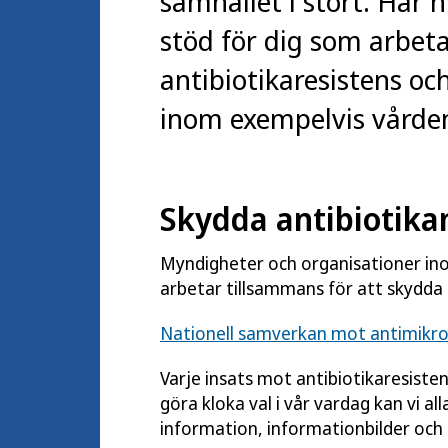
samhället i stort. Här h
stöd för dig som arbe
antibiotikaresistens o
inom exempelvis vården 
Skydda antibiotika
Myndigheter och organisationer inom
arbetar tillsammans för att skydda 
Nationell samverkan mot antimikrob
Varje insats mot antibiotikaresiste
göra kloka val i vår vardag kan vi a
information, informationbilder och 