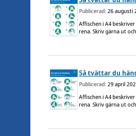
Publicerad:
26 augusti 
Affischen i A4 beskriver
rena. Skriv gärna ut oc
Så tvättar du händ
Publicerad:
29 april 20
Affischen i A4 beskriver
rena. Skriv gärna ut oc