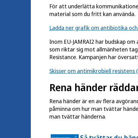
För att underlätta kommunikationen 
material som du fritt kan använda.
Ladda ner grafik om antibiotika och
Inom EU-JAMRAI2 har budskap om ant
som riktar sig mot allmänheten tag
Resistance
. Kampanjen har översatt
Skisser om antimikrobiell resistens 
Rena händer räddar
Rena händer är en av flera avgörand
påminna om hur man tvättar händern
man tvättar händerna.
Så tvättar du händ