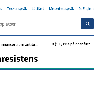
ss
Teckenspråk
Lättläst
Minoritetsspråk
In English
latsen
Kommunicera om antibiotikaresistens
Lyssna på innehållet
aresistens