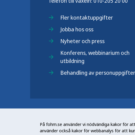
Telefon till växeln:
010-205 20 00
Fler kontaktuppgifter
Jobba hos oss
Nyheter och press
Konferens, webbinarium och
utbildning
Behandling av personuppgifte
Folkhälsomyndigheten (Fohm) är e
arbetar för en bättre folkhälsa. D
På fohm.se använder vi nödvändiga kakor för att 
och stödja samhällets arbete med a
använder också kakor för webbanalys för att ku