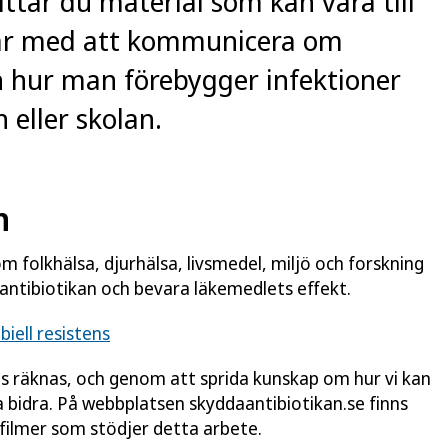
ittar du material som kan vara till
tar med att kommunicera om
ch hur man förebygger infektioner
eller skolan.
n
 folkhälsa, djurhälsa, livsmedel, miljö och forskning
antibiotikan och bevara läkemedlets effekt.
iell resistens
ns räknas, och genom att sprida kunskap om hur vi kan
lla bidra. På webbplatsen skyddaantibiotikan.se finns
filmer som stödjer detta arbete.