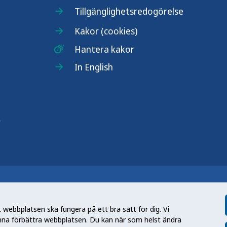
Tillgänglighetsredogörelse
Kakor (cookies)
Hantera kakor
In English
r
n nationell kunskapsmyndighet som
et gör myndigheten genom att utveckla
webbplatsen ska fungera på ett bra sätt för dig. Vi
tt främja hälsa, förebygga ohälsa och
nna förbättra webbplatsen. Du kan när som helst ändra