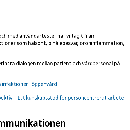
och med användartester har vi tagit fram
ektioner som halsont, bihålebesvär, öroninflammation,
erlätta dialogen mellan patient och vårdpersonal på
 infektioner i öppenvård
pektiv – Ett kunskapsstöd för personcentrerat arbete
kommunikationen